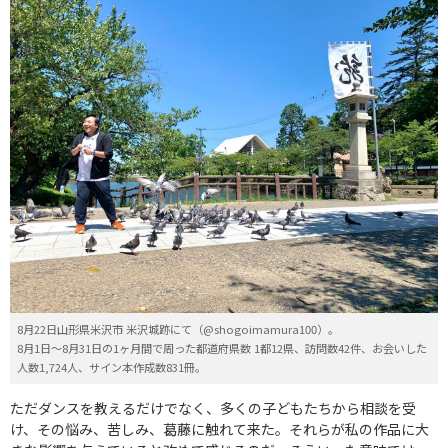
8月22日山形県米沢市 米沢城跡にて（@shogoimamura100）。
8月1日～8月31日の1ヶ月間で周った都道府県数 1都12県、訪問数42件、お会いした
人数1,724人、サイン本作成数831冊。
ただダンスを教えるだけでなく、多くの子どもたちから相談を受
け、その悩み、苦しみ、葛藤に触れて来た。それらが私の作品に大