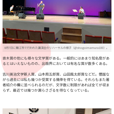
8月7日に鯖江市で行われた講演会のリハーサルの様子（@shogoimamura100）。
直木賞の他にも様々な文学賞がある。一般的にはあまり知名度があ
るとはいえないものの、出版界においては有名な賞が数多くある。
吉川英治文学新人賞、山本周五郎賞、山田風太郎賞などだ。僭越な
がら過去には私も幾つか受賞する僥倖を得ている。それらもまた著
者紹介の欄に並べられるのだが、文字数に制限があれば全てが収ま
らず、最近では幾つか漏らさざるを得なくなっている。