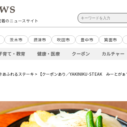
域密着のニュースサイト
茨木市
摂津市
吹田市
豊中市
箕面市
子育て・教育
健康・医療
クーポン
カルチャー
汁あふれるステーキ
> 【クーポンあり／YAKINIKU･STEAK みー