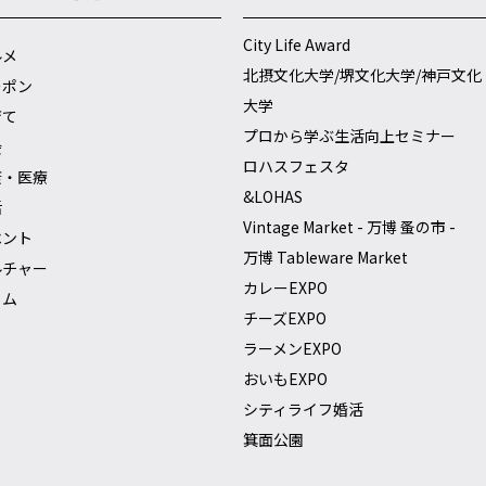
City Life Award
ルメ
北摂文化大学/堺文化大学/神戸文化
ーポン
大学
育て
プロから学ぶ生活向上セミナー
会
ロハスフェスタ
康・医療
&LOHAS
活
Vintage Market - 万博 蚤の市 -
ベント
万博 Tableware Market
ルチャー
カレーEXPO
ラム
チーズEXPO
ラーメンEXPO
おいもEXPO
シティライフ婚活
箕面公園