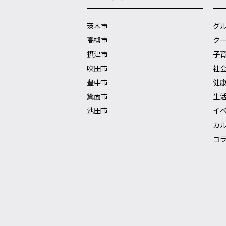
茨木市
グ
高槻市
ク
摂津市
子
吹田市
社
豊中市
健
箕面市
生
池田市
イ
カ
コ