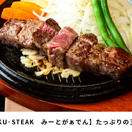
IKU･STEAK みーとがぁでん】たっぷ