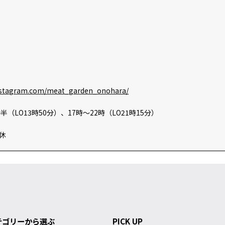
instagram.com/meat_garden_onohara/
半（LO13時50分）、17時～22時（LO21時15分）
休
テゴリーから選ぶ
PICK UP