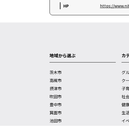
HP
https://www.nif
地域から選ぶ
カ
茨木市
グ
高槻市
ク
摂津市
子
吹田市
社
豊中市
健
箕面市
生
池田市
イ
カ