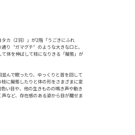
タカ（2羽）」が2階「うごきにふれ
の通り〝ガマグチ〞のような大きな口と、
して体を伸ばして枝になりきる「擬態」が
並んで眠ったり、ゆっくりと首を回して
の枝に擬態したりと体の形をさまざまに変
黄色い目や、他の生きものの鳴き声や動き
く声など、存在感のある姿から目が離せま