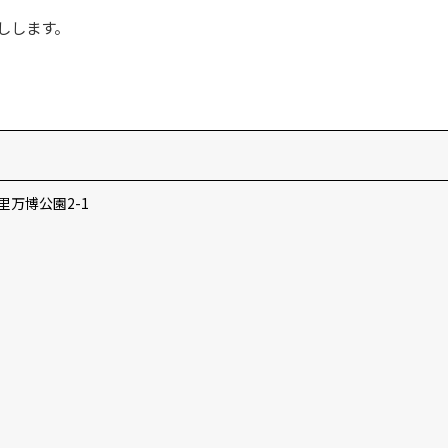
しします。
里万博公園2-1