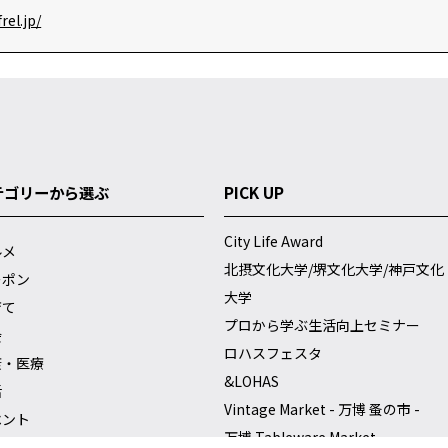
rel.jp/
テゴリーから選ぶ
PICK UP
City Life Award
ルメ
北摂文化大学/堺文化大学/神戸文化
ーポン
大学
育て
プロから学ぶ生活向上セミナー
会
ロハスフェスタ
康・医療
&LOHAS
活
Vintage Market - 万博 蚤の市 -
ベント
万博 Tableware Market
ルチャー