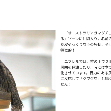
「オーストラリアガマグチヨ
る」ゾーンに仲間入り。名前
樹皮そっくりな羽の模様、そ
特徴的！
ニフレルでは、柱の上で２羽
周囲を見渡したり、時には木
化させています。目力のある
に反応して「グワグワ」と鳴
せん！