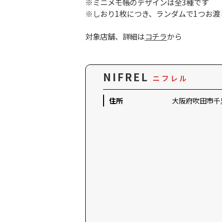
※ミニメモ帳のデザインは全3種です
※しおり1枚につき、ランダムで1つお渡
対象店舗、詳細は
コチラ
から
NIFREL
ニフレル
住所
大阪府吹田市千