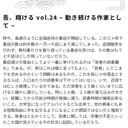
吾、翔ける vol.24 – 動き続ける作家とし
て –
昨今、毎週のように全国各地の書店が閉店している。この三十年で
書店の数は約半数の一万一千店にまで減じてしまった。店頭販売を
行わず、教科書だけを取り扱っている書店を除けば、その数はもう
七千店ほどしか残っていないだろう。
書店減少の理由としてよく一番に挙げられるのは「若者の読書離
れ」である。が、実はこれは嘘と言ってもよい。「若者」にどこま
でを含めるのかという問題はあるものの、これを仮に小中高生とす
るならば、人口あたりの読書率は下がってはいない。いや、近頃で
はむしろ微増しているのである。ただ若者を２５歳くらいまでに広
げると確かに減少している。特に１８歳、２３歳の落ち込みが大き
い。就職してから可処分時間が極端に減り、読書時間が確保出来な
いこと。大学生になってアルバイトなども出来て、他の娯楽にもあ
る程度自由に手を出せるようになることが原因ではないかと推測で
きる。後者はともかくとして、前者に関しては、労働力不足といっ
たこの国が抱えている今の状況に起因しているだろう。