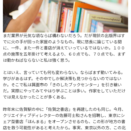
まだ業界が元気な頃ならば構わないだろう。だが現状の出版界はす
でに火の手が回った家屋のようなもの。現に悠長に論じている間
に、一件、また一件と書店が消えていっているではないか。１００
点の施策を五年掛けて考えるより、６０点でも、７０点でも、まず
は動かねばならないと私は強く思う。
とはいえ、言っていても何も変わらない。ならばまず動いてみる。
学びがあるはず。その中でしか解決策も見つからないのではない
か。そこで私は箕面市の「きのしたブックセンター」を引き継い
だ。実際にやってみてやはり学ぶことは多い。作家をしていただけ
では見えなかったことが多くある。
昨年末に佐賀駅の中に「佐賀之書店」を再建したのも同じ。今月、
クリエイティブディレクターの佐藤可士和さんを招聘し、東京にシ
ェア型書店「ほんまる」をオープンさせるのも、この形が地方の書
店を救う可能性があると考えたから。事実、東京以外の方、この北