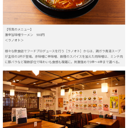
【写真のメニュー】
激辛旨味噌ラーメン 900円
＜ラノオト＞
様々な飲食店でフードプロデュースを行う［ラノオト］からは、鶏ガラ青湯スープ
が主役の1杯が登場。赤味噌に辛味噌、数種のスパイスを加えた肉味噌は、ミンチ肉
に豚バラなど複数部位で味わいも食感も複雑に。刺激強めで0辛〜4辛まで選べる。