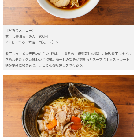
【写真のメニュー】
煮干し醤油らーめん 900円
＜にぼってる［本店：東淀川区］＞
煮干しラーメン専門店からの1杯は、三重県の［伊勢蔵］の醤油に特製煮干しオイル
をあわせた力強い味わいが特徴。煮干しの旨みが詰まったスープに中太ストレート
麺が絶妙に絡み合う。クセになる喉越しを味わおう。