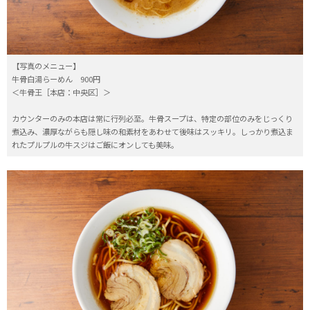
【写真のメニュー】
牛骨白湯らーめん 900円
＜牛骨王［本店：中央区］＞
カウンターのみの本店は常に行列必至。牛骨スープは、特定の部位のみをじっくり
煮込み、濃厚ながらも隠し味の和素材をあわせて後味はスッキリ。しっかり煮込ま
れたプルプルの牛スジはご飯にオンしても美味。