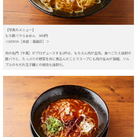
【写真のメニュー】
もち豚バラらぁめん 900円
＜KENYA［本店：福島区］＞
肉の名門［牛萬］がプロデュースする1杯は、もちろん肉が主役。食べごたえ抜群の
豚バラと、たっぷりの野菜を共に煮込んだことでスープにも肉の旨みが凝縮。ツル
プルのちぢれ玉子麺との相性も抜群だ。