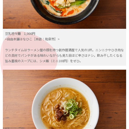
豆乳坦々麺 1,000円
<自由本舗はなひこ［本店：和泉市］>
ランチタイムはラーメン屋の顔を持つ創作居酒屋で人気の1杯。ニンニクやひき肉な
どの具材でパンチがある味わいながらも見た目ほど辛さはナシ。飲み干したくなる
旨み重視のスープには、シメ飯（ミニ100円）をぜひ。