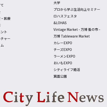
大学
育て
プロから学ぶ生活向上セミナー
会
ロハスフェスタ
康・医療
&LOHAS
活
Vintage Market - 万博 蚤の市 -
ベント
万博 Tableware Market
ルチャー
カレーEXPO
ラム
チーズEXPO
ラーメンEXPO
おいもEXPO
シティライフ婚活
箕面公園