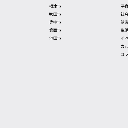
摂津市
子
吹田市
社
豊中市
健
箕面市
生
池田市
イ
カ
コ