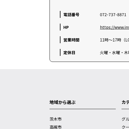
電話番号
072-737-8871
HP
https://www.i
営業時間
11時～17時（L
定休日
火曜・水曜・木
地域から選ぶ
カ
茨木市
グ
高槻市
ク