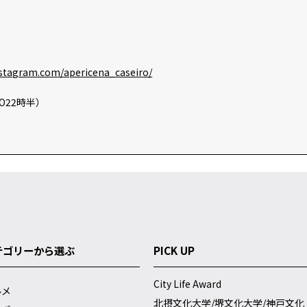
nstagram.com/apericena_caseiro/
.O22時半）
テゴリーから選ぶ
PICK UP
City Life Award
ルメ
北摂文化大学/堺文化大学/神戸文化