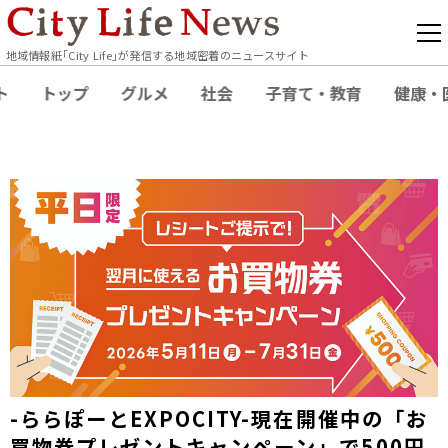
地域情報紙｢City Life｣が発信する地域密着のニュースサイト
ト
トップ
グルメ
社会
子育て・教育
健康・
-ららぽーとEXPOCITY-現在開催中の「お
買物券プレゼントキャンペーン」で500円