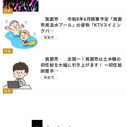
社会
‐箕面市‐ 令和8年6月開業予定「箕面
市民温水プール」の愛称「KTVスイミン
グパ…
箕面市
社会
‐箕面市‐ 全国一！箕面市は土木職の
初任給を大幅に引き上げます！ ～初任給
調整手…
箕面市
社会