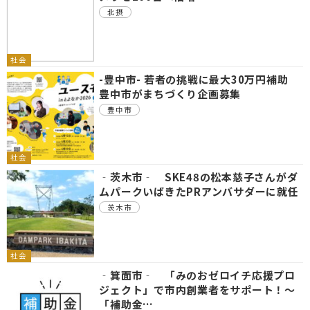
北摂
社会
-豊中市- 若者の挑戦に最大30万円補助
豊中市がまちづくり企画募集
豊中市
社会
‐茨木市‐ SKE48の松本慈子さんがダ
ムパークいばきたPRアンバサダーに就任
茨木市
社会
‐箕面市‐ 「みのおゼロイチ応援プロ
ジェクト」で市内創業者をサポート！～
「補助金…