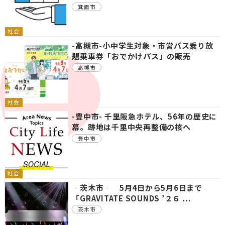
箕面市
社会
-高槻市-小中学生対象・市営バス乗り放
題乗車券「おでかけパス」の販売
高槻市
社会
-豊中市- 千里阪急ホテル、56年の歴史に
幕。跡地は千里中央再整備の核へ
豊中市
社会
‐茨木市‐ 5月4日から5月6日まで
「GRAVITATE SOUNDS ’２６ …
茨木市