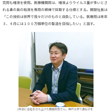
究用も唾液を使用。医療機関用は、唾液よりウイルス量が多いとさ
れる鼻の奥の粘液を専用の綿棒で採取する仕様とする。開發社長は
「この技術は世界で我々だけのものと自負している。医療用は来年
３、４月には１００万個単位の製造を目指したい」と話す。
2年前に会社を立ち上げた開發邦宏さん。神戸大学で遺伝子を