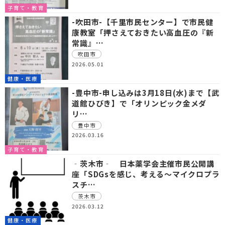
子育て・教育
-吹田市-【千里市民センター】で市民健
康教室「押さえておきたい高血圧の『新
常識』…
吹田市
2026.05.01
健康・医療
-豊中市-申し込みは3月18日(水)まで【武
道館ひびき】で「オリンピック金メダ
リ…
豊中市
2026.03.16
子育て・教育
‐茨木市‐ 日本薬学会主催市民公開講
座「SDGsを感じ、考える～マイクロプラ
スチ…
茨木市
2026.03.12
健康・医療