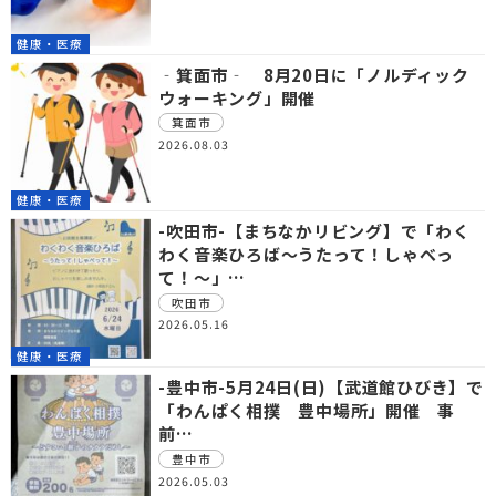
健康・医療
‐箕面市‐ 8月20日に「ノルディック
ウォーキング」開催
箕面市
2026.08.03
健康・医療
-吹田市-【まちなかリビング】で「わく
わく音楽ひろば～うたって！しゃべっ
て！～」…
吹田市
2026.05.16
健康・医療
-豊中市-5月24日(日)【武道館ひびき】で
「わんぱく相撲 豊中場所」開催 事
前…
豊中市
2026.05.03