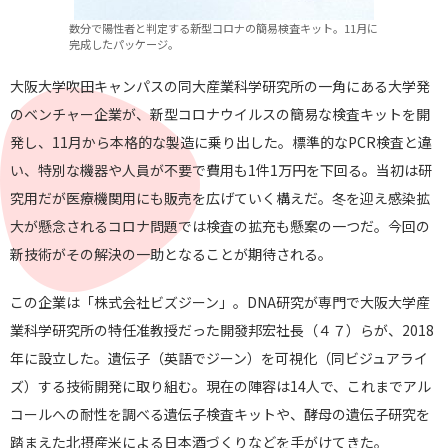
数分で陽性者と判定する新型コロナの簡易検査キット。11月に
完成したパッケージ。
大阪大学吹田キャンパスの同大産業科学研究所の一角にある大学発
のベンチャー企業が、新型コロナウイルスの簡易な検査キットを開
発し、11月から本格的な製造に乗り出した。標準的なPCR検査と違
い、特別な機器や人員が不要で費用も1件1万円を下回る。当初は研
究用だが医療機関用にも販売を広げていく構えだ。冬を迎え感染拡
大が懸念されるコロナ問題では検査の拡充も懸案の一つだ。今回の
新技術がその解決の一助となることが期待される。
この企業は「株式会社ビズジーン」。DNA研究が専門で大阪大学産
業科学研究所の特任准教授だった開發邦宏社長（４７）らが、2018
年に設立した。遺伝子（英語でジーン）を可視化（同ビジュアライ
ズ）する技術開発に取り組む。現在の陣容は14人で、これまでアル
コールへの耐性を調べる遺伝子検査キットや、酵母の遺伝子研究を
踏まえた北摂産米による日本酒づくりなどを手がけてきた。