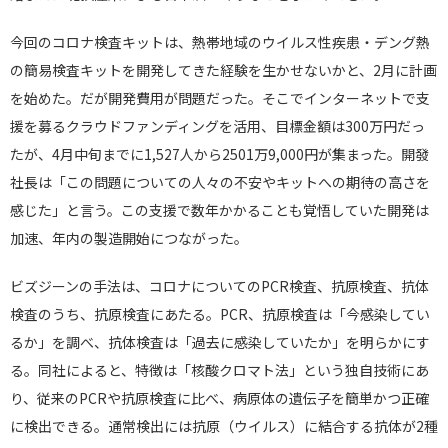
今回のコロナ検査キットは、熱帯地域のウイルス性疾患・デング熱
の簡易検査キットを開発してきた経験を生かせないかと、2月に計画
を始めた。だが開発費用が問題だった。そこでインターネットで支
援を募るクラウドファンディングを活用、目標金額は300万円だっ
たが、4月中旬までに1,527人から2501万9,000円が集まった。開發
社長は「この問題についての人々の不安やキットへの期待の高さを
感じた」と言う。この支援で数年かかることも覚悟していた開発は
加速、年内の製造開始につながった。
ビズジーンの手法は、コロナについてのPCR検査、抗原検査、抗体
検査のうち、抗原検査にあたる。PCR、抗原検査は「今感染してい
るか」を調べ、抗体検査は「過去に感染していたか」を明らかにす
る。同社によると、特徴は「核酸クロマト法」という独自技術にあ
り、従来のPCRや抗原検査に比べ、病原体の遺伝子を簡単かつ正確
に検出できる。通常検出には抗原（ウイルス）に結合する抗体が2種