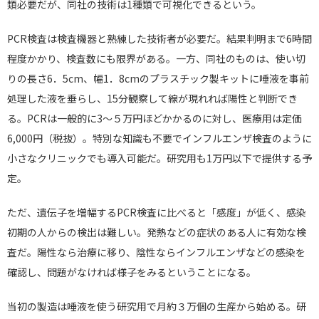
類必要だが、同社の技術は1種類で可視化できるという。
PCR検査は検査機器と熟練した技術者が必要だ。結果判明まで6時間
程度かかり、検査数にも限界がある。一方、同社のものは、使い切
りの長さ6．5cm、幅1．8cmのプラスチック製キットに唾液を事前
処理した液を垂らし、15分観察して線が現れれば陽性と判断でき
る。PCRは一般的に3～５万円ほどかかるのに対し、医療用は定価
6,000円（税抜）。特別な知識も不要でインフルエンザ検査のように
小さなクリニックでも導入可能だ。研究用も1万円以下で提供する予
定。
ただ、遺伝子を増幅するPCR検査に比べると「感度」が低く、感染
初期の人からの検出は難しい。発熱などの症状のある人に有効な検
査だ。陽性なら治療に移り、陰性ならインフルエンザなどの感染を
確認し、問題がなければ様子をみるということになる。
当初の製造は唾液を使う研究用で月約３万個の生産から始める。研