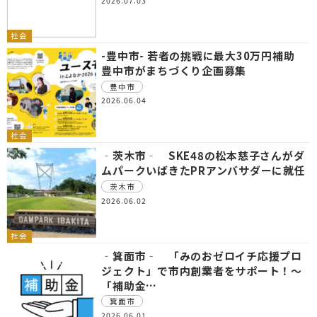
2026.07.03
社会
-豊中市- 若者の挑戦に最大30万円補助
豊中市がまちづくり企画募集
豊中市
2026.06.04
社会
‐茨木市‐ SKE48の松本慈子さんがダ
ムパークいばきたPRアンバサダーに就任
茨木市
2026.06.02
社会
‐箕面市‐ 「みのおゼロイチ応援プロ
ジェクト」で市内創業者をサポート！～
「補助金…
箕面市
2026.06.01