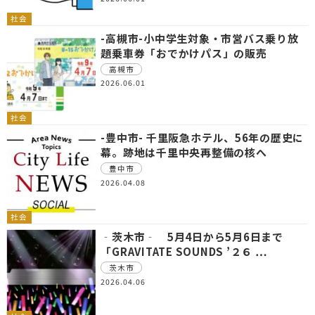
社会
-高槻市-小中学生対象・市営バス乗り放
題乗車券「おでかけパス」の販売
高槻市
2026.06.01
社会
-豊中市- 千里阪急ホテル、56年の歴史に
幕。跡地は千里中央再整備の核へ
豊中市
2026.04.08
社会
‐茨木市‐ 5月4日から5月6日まで
「GRAVITATE SOUNDS ’２６ …
茨木市
2026.04.06