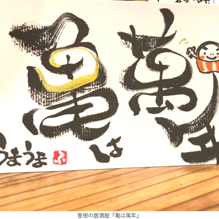
曽根の居酒屋『亀は萬年』