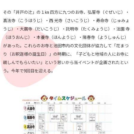
その「井戸の辻」の１㎞ 四方に九つのお寺、弘誓寺（ぐぜいじ）・
髙法寺（こうほうじ）・西 光寺（さいこうじ）・寿命寺（じゅみょ
うじ）・大廣寺（だいこうじ）・託明寺（たくみょうじ）・法園 寺
（ほうおんじ）・本養寺（ほんようじ）・陽春寺（ようしゅんじ）
があった。これらのお寺と池田市内の文化団体が協力して「花まつ
り（お釈迦様の誕生日）」の時期に、「子どもと地域の人にお寺に
親しんでもらいたい」という思いから当イベントが企画されたとい
う。今年で9回目を迎える。