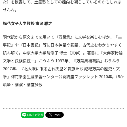
た）を披露して、土産歌としての趣向を凝らしているのかもしれま
せんね。
梅花女子大学教授 市瀬 雅之
現代訳から原文までを用いて『万葉集』に文学を楽しむほか、『古
事記』や『日本書紀』等に日本神話や説話、古代史をわかりやすく
読み解く。中京大学大学院修了 博士（文学）。著書に『大伴家持論
文学と氏族伝統一』おうふう 1997年、『万葉集編纂論』おうふう
2007年、『北大阪に眠る古代天皇と貴族たち 記紀万葉の歴史と文
学』梅花学園生涯学習センター公開講座ブックレット 2010年。ほか
執筆・講演・講座多数