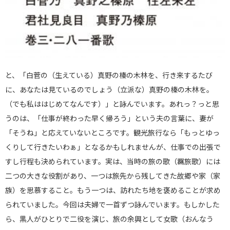
と、「白菅の（生えている）真野の榛の木林を、行き来するたび
に、あなたは見ているのでしょう（立派な）真野の榛の木林を。
（でも私ははじめてなんです）」と詠んでいます。あれっ？っと思
うのは、「仕事が終わった早く帰ろう」という夫の言葉に、妻が
「そうね」と応えていないところです。観光旅行なら「もっとゆっ
くりして行きたいわぁ」となるかもしれませんが、仕事での出張で
すし行程も決められています。実は、当時の旅の歌（羈旅歌）には
二つの大きな役割があり、一つは旅先から残してきた故郷や家（家
族）を思慕すること。もう一つは、訪れたち地を褒めることが求め
られていました。今回は夫婦で一首ずつ詠んでいます。もしかした
ら、黒人がひとりで二役を演じ、旅の余興として女歌（おんなう