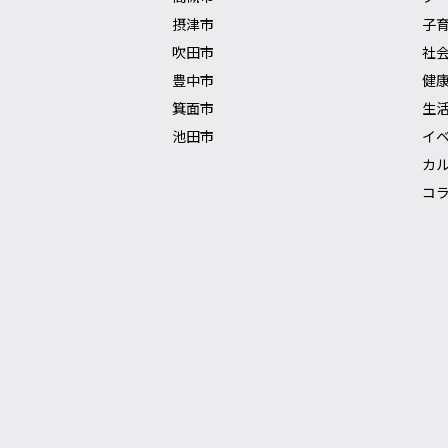
摂津市
子
吹田市
社
豊中市
健
箕面市
生
池田市
イ
カ
コ