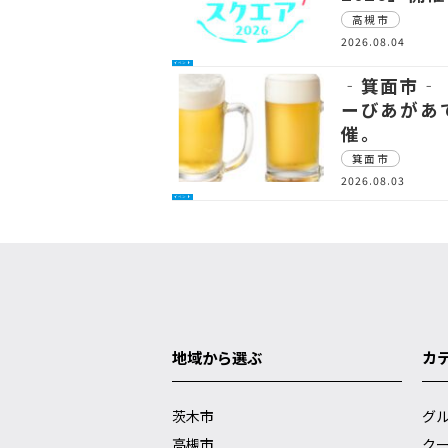
高槻市
2026.08.04
イベント
‐箕面市‐
ーびあがあ
催。
箕面市
2026.08.03
イベント
地域から選ぶ
カ
茨木市
グ
高槻市
ク