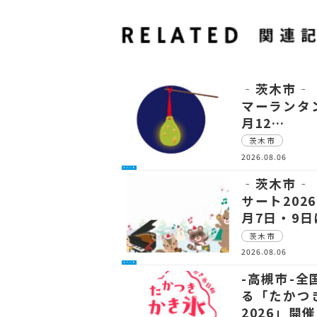
‐茨木市‐ 
マーランタン
月12…
茨木市
2026.08.06
イベント
‐茨木市‐
サート202
月7日・9
茨木市
2026.08.06
イベント
-高槻市-
る「たかつ
2026」開催