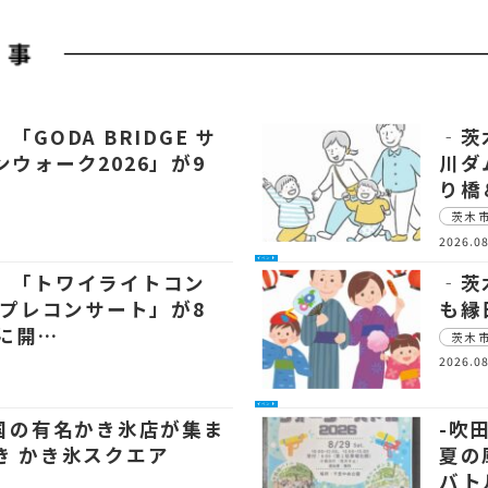
「GODA BRIDGE サ
‐茨
ウォーク2026」が9
川ダ
り橋
茨木
2026.08
イベント
 「トワイライトコン
‐茨
6プレコンサート」が8
も縁
日に開…
茨木
2026.08
イベント
全国の有名かき氷店が集ま
-吹
き かき氷スクエア
夏の
バト