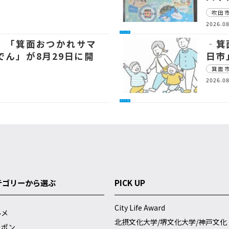
吹田
2026.08
イベント
 「箕面おつかれサマ
‐箕
でん」が8月29日に開
日市
箕面
2026.08
イベント
テゴリーから選ぶ
PICK UP
City Life Award
ルメ
北摂文化大学/堺文化大学/神戸文化
ーポン