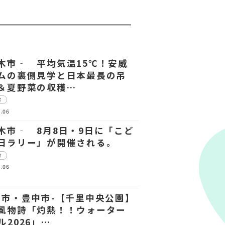
木市‐ 平均気温15℃！安威
ムの裏側見学と日本最長の吊
＆夏野菜の収穫…
市
.06
木市‐ 8月8日・9日に「こど
日ラリー」が開催される。
市
.06
田市・豊中市-【千里中央公園】
風物詩「灼熱！！ウォーター
ル2026」…