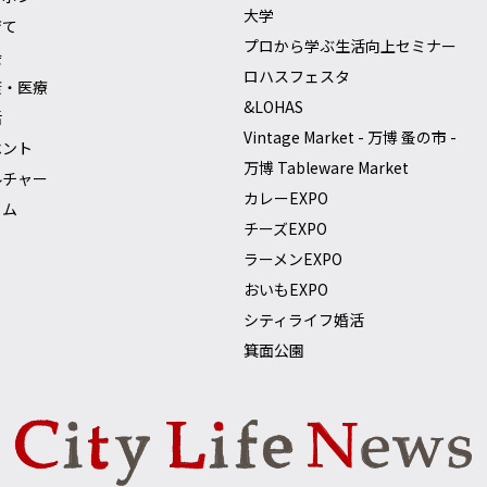
大学
育て
プロから学ぶ生活向上セミナー
会
ロハスフェスタ
康・医療
&LOHAS
活
Vintage Market - 万博 蚤の市 -
ベント
万博 Tableware Market
ルチャー
カレーEXPO
ラム
チーズEXPO
ラーメンEXPO
おいもEXPO
シティライフ婚活
箕面公園