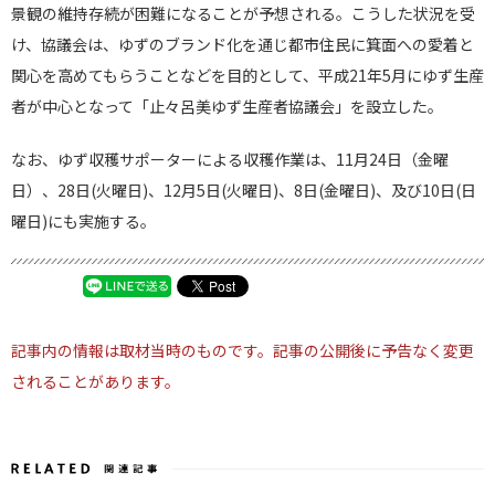
景観
の
維持存続が困難になることが予想される。こうした状況を受
け、協議会は、ゆず
の
ブランド化を通じ都市住
民に
箕面
へ
の
愛着と
関心を高めてもらうことなどを目的として、平
成21年5月にゆず生産
者が中心となって「止々呂美ゆず生産者協
議会」を設立した。
な
お
、ゆず収穫サポーターによる収穫作業は、11月24日（金曜
日）、28日(火曜日)、12月5日(火曜日
)、8日(金曜日)、及び10日(日
曜日)にも実施する。
記事内の情報は取材当時のものです。記事の公開後に予告なく変更
されることがあります。