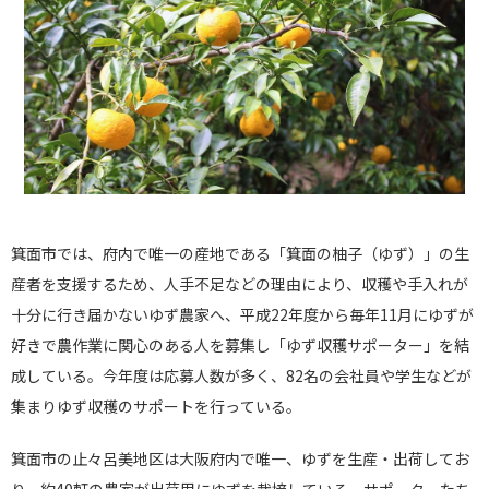
箕面
市では、府内で唯一
の
産地である「
箕面
の
柚子（ゆず）」
の
生
産者を支援するため、人手不足など
の
理由により、収穫や手入れが
十分に行き届かないゆず農家へ、平成22年度から毎
年11月にゆずが
好きで農作業に関心
の
ある人を募集し「
ゆず収穫サポーター」を結
成している。今年度は応募人数が多
く、82名
の
会社員や学生などが
集まりゆず収穫
の
サポートを行っ
ている。
箕面
市
の
止々呂美地区は大阪府内で唯一、ゆずを生産・出荷して
お