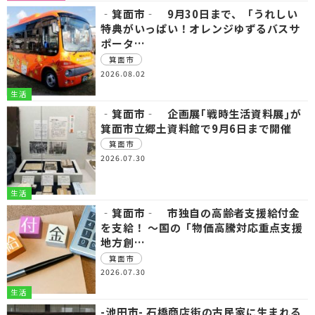
‐箕面市‐ 9月30日まで、「うれしい
特典がいっぱい！オレンジゆずるバスサ
ポータ…
箕面市
2026.08.02
生活
‐箕面市‐ 企画展｢戦時生活資料展｣が
箕面市立郷土資料館で9月6日まで開催
箕面市
2026.07.30
生活
‐箕面市‐ 市独自の高齢者支援給付金
を支給！ ～国の「物価高騰対応重点支援
地方創…
箕面市
2026.07.30
生活
-池田市- 石橋商店街の古民家に生まれる