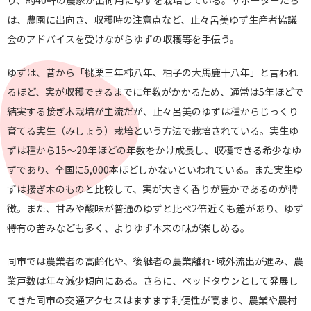
り、約40軒
の
農家が出荷用にゆずを栽培している。サポーター
たち
は、農園に出向き、収穫時
の
注意点など、止々呂美ゆず生産者
協議
会
の
アドバイスを受けながらゆず
の
収穫等を手伝う。
ゆずは、昔から「桃栗三年柿八年、柚子
の
大馬鹿十八年」と言われ
るほど、実が収穫できるまでに年数がかかるため、通常は5年ほど
で
結実する接ぎ木栽培が主流だが、止々呂美
の
ゆずは種からじっくり
育てる実生（
み
しょう）
栽培という方法で栽培されている。実生ゆ
ずは種から15～20
年ほど
の
年数をかけ成長し、収穫できる希少なゆ
ずであり、全国に
5,000本ほどしかないといわれている。また実生ゆ
ずは接ぎ木
の
も
の
と比較して、実が大きく香りが豊かである
の
が特
徴。また、甘
み
や酸味が普通
の
ゆずと比べ2倍近くも差があり、
ゆず
特有
の
苦
み
なども多く、よりゆず本来
の
味が楽しめる。
同市では農業者
の
高齢化や、後継者
の
農業離れ･域外流出
が進
み
、農
業戸数は年々減少傾向にある。さらに、ベッドタウ
ンとして発展し
てきた同市
の
交通アクセスはますます利便性が高
まり、農業や農村