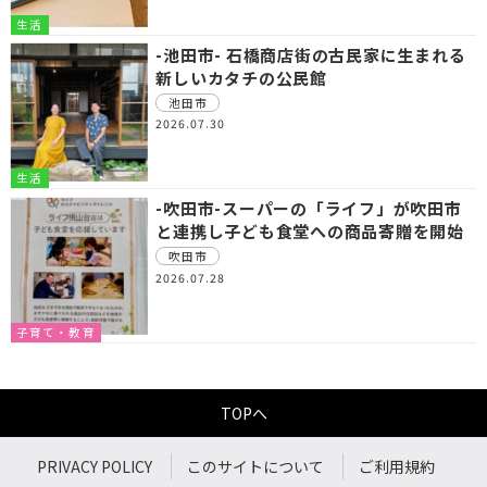
生活
-池田市- 石橋商店街の古民家に生まれる
新しいカタチの公民館
池田市
2026.07.30
生活
-吹田市-スーパーの「ライフ」が吹田市
と連携し子ども食堂への商品寄贈を開始
吹田市
2026.07.28
子育て・教育
TOPへ
PRIVACY POLICY
このサイトについて
ご利用規約