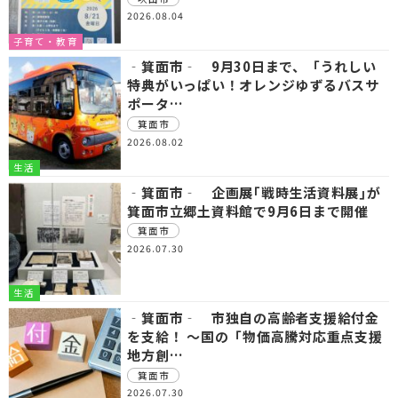
2026.08.04
子育て・教育
‐箕面市‐ 9月30日まで、「うれしい
特典がいっぱい！オレンジゆずるバスサ
ポータ…
箕面市
2026.08.02
生活
‐箕面市‐ 企画展｢戦時生活資料展｣が
箕面市立郷土資料館で9月6日まで開催
箕面市
2026.07.30
生活
‐箕面市‐ 市独自の高齢者支援給付金
を支給！ ～国の「物価高騰対応重点支援
地方創…
箕面市
2026.07.30