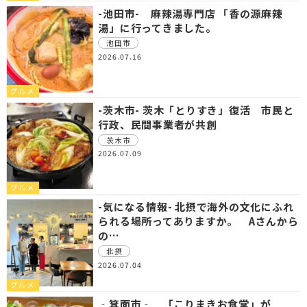
-池田市- 麻辣湯専門店 「香の源麻辣
湯」に行ってきました。
池田市
2026.07.16
グルメ
-茨木市- 茨木「とりすき」復活 市民と
行政、民間事業者が共創
茨木市
2026.07.09
グルメ
-気になる情報- 北摂で海外の文化にふれ
られる場所ってありますか。 Aさんから
の…
北摂
2026.07.04
グルメ
‐箕面市‐ 「こりまきお食堂」が