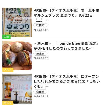
-吹田市-【ディオス北千里】で「北千里
マルシェプラス 夏まつり」8月22日
（土）…
吹田市
2026.08.05
生活
‐茨木市‐ 「pin de bleu 彩都西店」
がOPEＮしたので行ってきました…
茨木市
2026.07.20
グルメ
-吹田市-【ディオス北千里】にオープン
した行列ができるかき氷専門店「しろい
くも」…
吹田市
2026.07.18
グルメ