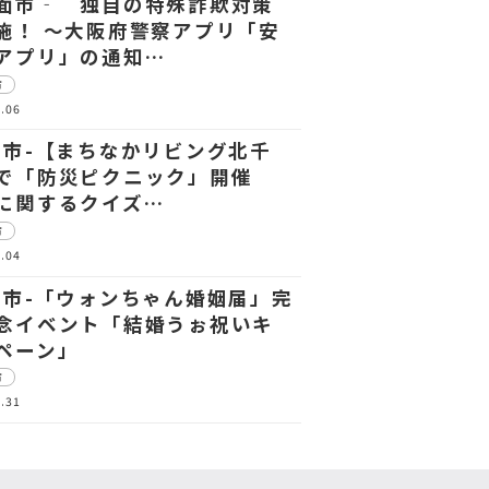
面市‐ 独自の特殊詐欺対策
施！ ～大阪府警察アプリ「安
アプリ」の通知…
市
.06
田市-【まちなかリビング北千
で「防災ピクニック」開催
に関するクイズ…
市
.04
田市-「ウォンちゃん婚姻届」完
念イベント「結婚うぉ祝いキ
ペーン」
市
.31