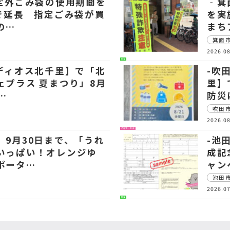
指定外ごみ袋の使用期間を
‐箕
まで延長 指定ごみ袋が買
を実
の…
まち
箕面
2026.08
生活
【ディオス北千里】で「北
-吹
ェプラス 夏まつり」8月
里】
…
防災
吹田
2026.08
子育て・教育
 9月30日まで、「うれ
-池
いっぱい！オレンジゆ
成記
ポータ…
ャン
池田
2026.07
生活