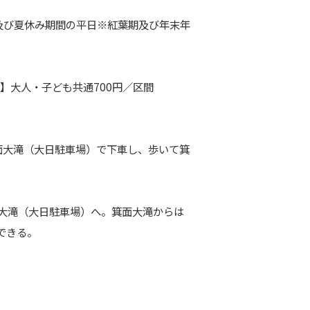
及び夏休
み
期
間
の
平日※紅葉期及び年末年
券】大人・子ども共通700円
／区間
面
大滝（大日駐車場）
で下車し、歩いて
箕
大滝（大日駐車場）へ。
箕面
大滝からは
できる。