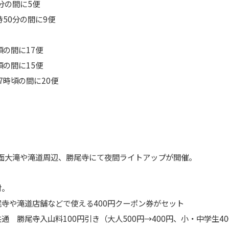
分
の
間に5便
50分
の
間に9便
頃
の
間に17便
頃
の
間に15便
7時頃
の
間に20便
面
大滝や滝道周辺、勝尾寺
にて夜間ライトアップが開催。
付。
尾寺や滝道店舗などで使える400円クーポン券がセット
通 勝尾寺入山料100円引き（大人500円→400円、小・中学生
4