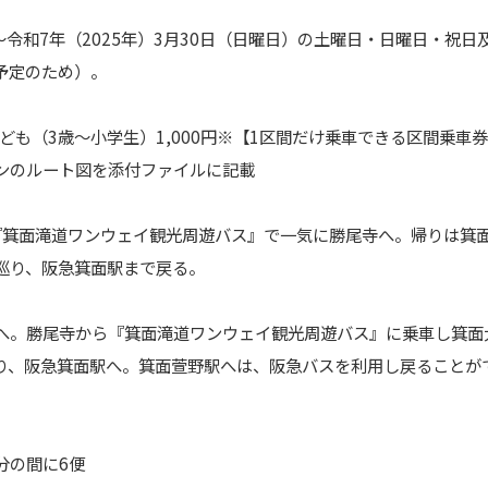
～令和7年（202
5年）3月30日（日曜日）
の
土曜日・日曜日・祝日
予定
の
ため）。
子ども（3歳～小学生
）1,000円※【1区間だけ乗車できる区間乗車
ン
の
ルート図を添付ファイルに記載
『
箕面
滝道ワンウェイ観光
周遊バス』で一気に勝尾寺へ。帰りは
箕
巡り、
阪急
箕面
駅まで戻る。
へ。勝尾寺から『
箕面
滝道
ワンウェイ観光周遊バス』に乗車し
箕面
り、
阪急
箕面
駅へ。
箕面
萱野駅へは、阪急バスを利用し戻る
ことが
分
の
間に6便