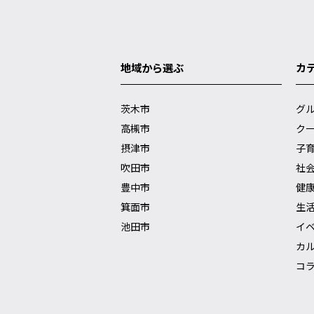
地域から選ぶ
カ
茨木市
グ
高槻市
ク
摂津市
子
吹田市
社
豊中市
健
箕面市
生
池田市
イ
カ
コ