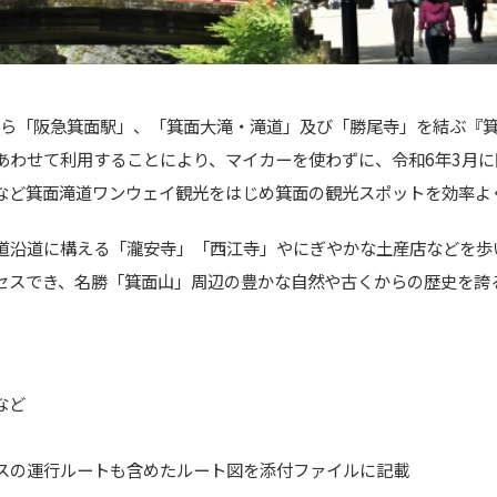
から「阪急
箕面
駅」、「
箕面
大滝・滝道」及び「勝尾寺」を結ぶ『
あわせ
て利用することにより、マイカーを使わずに、
令和6年3月
など
箕面
滝道ワンウェイ観光をはじめ
箕面
の
観光スポットを効率よ
道沿道に構える「瀧安寺」
「西江寺」やにぎやかな土産店などを歩
セスでき、名
勝「
箕面
山」周辺
の
豊かな自然や古くから
の
歴史を誇
など
ス
の
運行ルートも含めたルート図を添付ファイルに記載