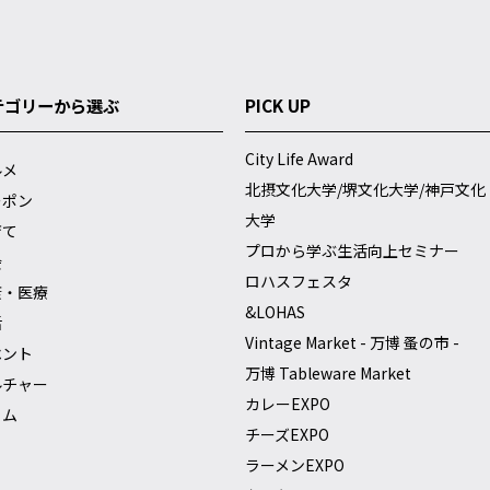
テゴリーから選ぶ
PICK UP
City Life Award
ルメ
北摂文化大学/堺文化大学/神戸文化
ーポン
大学
育て
プロから学ぶ生活向上セミナー
会
ロハスフェスタ
康・医療
&LOHAS
活
Vintage Market - 万博 蚤の市 -
ベント
万博 Tableware Market
ルチャー
カレーEXPO
ラム
チーズEXPO
ラーメンEXPO