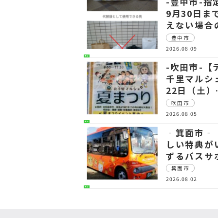
-豊中市-
9月30日
えない場合
豊中市
2026.08.09
生活
-吹田市-
千里マルシ
22日（土）
吹田市
2026.08.05
生活
‐箕面市‐
しい特典が
ずるバスサ
箕面市
2026.08.02
生活