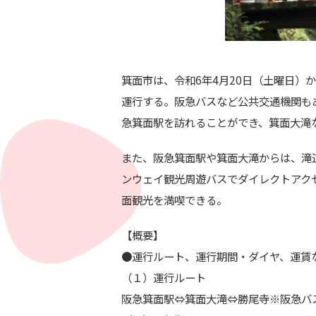
箕面
市は、令和6年4月20日（土曜日）
運行する。阪急バスなど公共交通機関も
急
箕面
駅を
訪れることができ、
箕面
大滝
また、阪急
箕面
駅や
箕面
大滝からは、滝
ンウェイ観光周遊バスでダイレクトアク
面
観光を満喫できる。
【概要】
●運行ルート、運行期間・ダイヤ、運賃
（１）運行ルート
阪急
箕面
駅⇔
箕面
大滝⇔勝尾寺※阪急バ