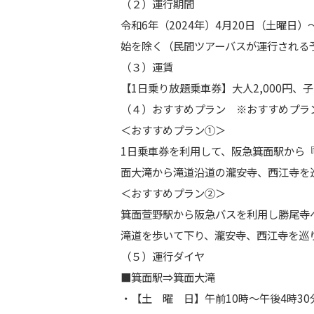
（２）運行期間
令和6年（2024年）4月20日（土曜日）
始を除く（民間ツアーバスが運行される
（３）運賃
【1日乗り放題乗車券】大人2,000円、
（４）
お
すすめプラン ※
お
すすめプラ
＜
お
すすめプラン①＞
1日乗車券を利用して、阪急
箕面
駅から
面
大滝から滝道沿道
の
瀧安寺、西江寺を
＜
お
すすめプラン②＞
箕面
萱野駅から阪急バスを利用し勝尾寺
滝道を歩いて下り、瀧安寺、西江寺を巡
（５）運行ダイヤ
■
箕面
駅⇒
箕面
大滝
・【土 曜 日】午前10時～午後4時30