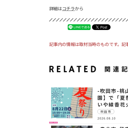
詳細は
コチラ
から
記事内の情報は取材当時のものです。記
-吹田市-
園】で「夏
いや線香花
吹田市
2026.08.10
子育て・教育