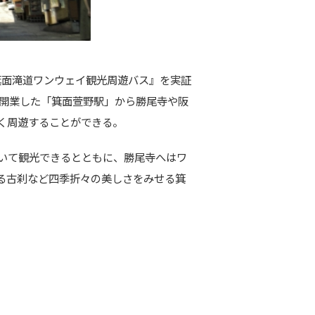
箕面
滝道ワンウェイ観光
周遊バス』を実証
に開業した「
箕面
萱野駅」から勝尾寺や阪
く周遊することができる。
いて観光できるとともに、
勝尾寺へはワ
る古刹など四
季折々
の
美しさを
み
せる
箕