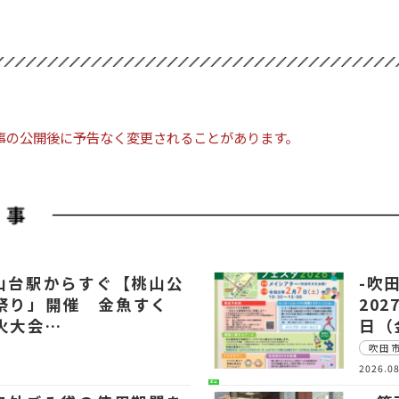
事の公開後に予告なく変更されることがあります。
桃山台駅からすぐ【桃山公
-吹
祭り」開催 金魚すく
20
火大会…
日（
吹田
2026.08
生活