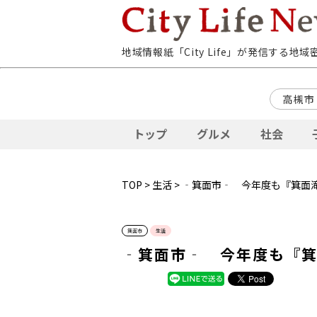
地域情報紙「City Life」が発信する地
高槻市
トップ
グルメ
社会
TOP
>
生活
> ‐箕面市‐ 今年度も『箕面
箕面市
生活
‐箕面市‐ 今年度も『