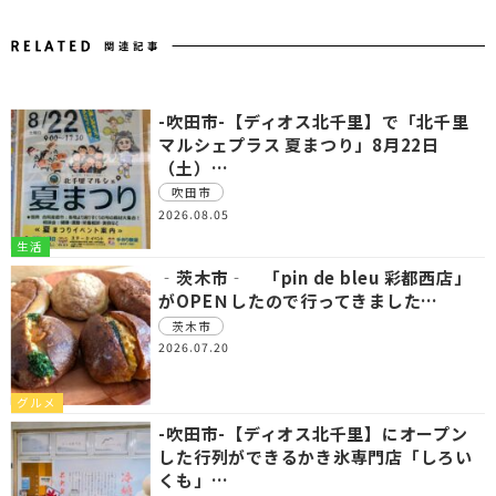
-吹田市-【ディオス北千里】で「北千里
マルシェプラス 夏まつり」8月22日
（土）…
吹田市
2026.08.05
生活
‐茨木市‐ 「pin de bleu 彩都西店」
がOPEＮしたので行ってきました…
茨木市
2026.07.20
グルメ
-吹田市-【ディオス北千里】にオープン
した行列ができるかき氷専門店「しろい
くも」…