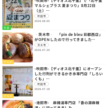
-吹田市-【ディオス北千里】で「北千里
マルシェプラス 夏まつり」8月22日
（土）…
吹田市
2026.08.05
生活
‐茨木市‐ 「pin de bleu 彩都西店」
がOPEＮしたので行ってきました…
茨木市
2026.07.20
グルメ
-吹田市-【ディオス北千里】にオープン
した行列ができるかき氷専門店「しろい
くも」…
吹田市
2026.07.18
グルメ
-池田市- 麻辣湯専門店 「香の源麻辣
湯」に行ってきました。