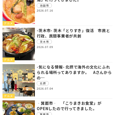
池田市
2026.07.16
グルメ
-茨木市- 茨木「とりすき」復活 市民と
行政、民間事業者が共創
茨木市
2026.07.09
グルメ
-気になる情報- 北摂で海外の文化にふれ
られる場所ってありますか。 Aさんから
の…
北摂
2026.07.04
グルメ
‐箕面市‐ 「こりまきお食堂」が
OPENしたので行ってきました。
箕面市