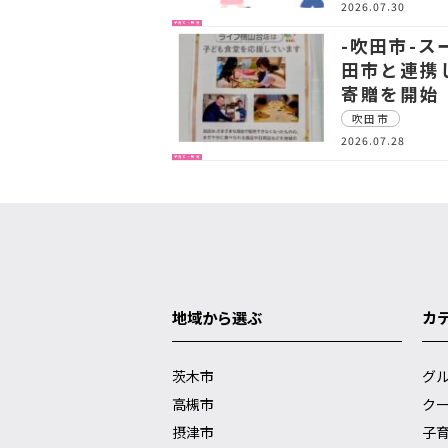
2026.07.30
子育て・教育
-吹田市-
田市と連携
寄贈を開始
吹田市
2026.07.28
子育て・教育
地域から選ぶ
カ
茨木市
グ
高槻市
ク
摂津市
子