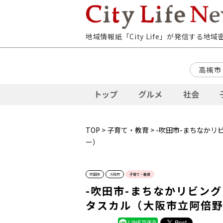
地域情報紙「City Life」が発信する地
高槻市
トップ
グルメ
社会
TOP
>
子育て・教育
> -吹田市-まちなか
ー）
吹田市
大阪府
子育て・教育
-吹田市-まちなかリビン
タスカル（大阪市立阿倍