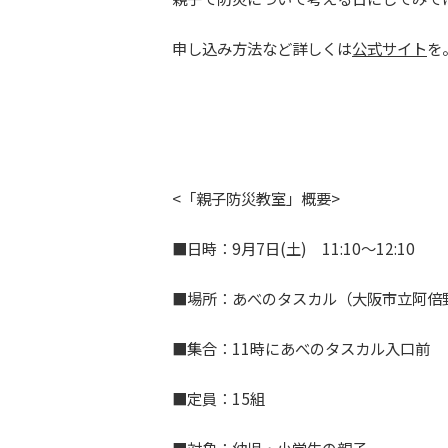
申し込み方法など詳しくは
公式サイト
を
<「親子防災教室」概要>
■日時：9月7日(土) 11:10～12:10
■場所：あべのタスカル（大阪市立阿倍
■集合：11時にあべのタスカル入口前
■定員：15組