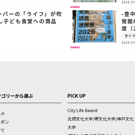
2026.07
子育て・教育
スーパーの「ライフ」が吹
-豊
し子ども食堂への商品
発掘
度（
豊中
2026.07
子育て・教育
テゴリーから選ぶ
PICK UP
City Life Award
ルメ
北摂文化大学/堺文化大学/神戸文化
ーポン
大学
育て