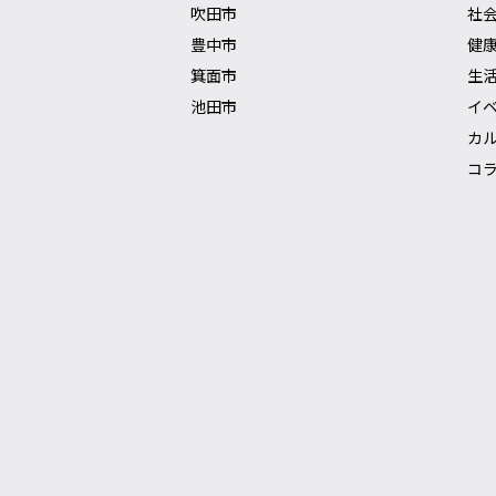
吹田市
社
豊中市
健
箕面市
生
池田市
イ
カ
コ