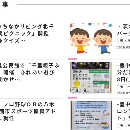
【まちなかリビング北千
‐茨
災ピクニック」開催
パー
るクイズ…
茨木
2026.08
子育て・教育
千里公民館で「千里親子ふ
-豊
」開催 ふれあい遊び
分だ
聞かせ…
8日
豊中
2026.07
子育て・教育
 プロ野球ＯＢの八木
-豊
箕面市スポーツ振興アド
ロン
に就任
ト」
豊中