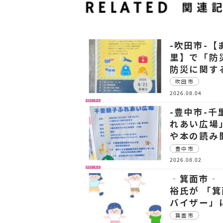
-吹田市-
里】で「防
防災に関す
吹田市
2026.08.04
子育て・教育
-豊中市-
れあい広場
や本の読み
豊中市
2026.08.02
子育て・教育
‐箕面市‐
裕氏が 「
バイザー」
箕面市