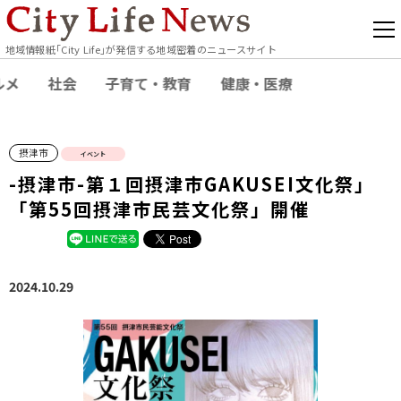
地域情報紙｢City Life｣が発信する地域密着のニュースサイト
ルメ
社会
子育て・教育
健康・医療
摂津市
イベント
-摂津市-第１回摂津市GAKUSEI文化祭」
「第55回摂津市民芸文化祭」開催
2024.10.29