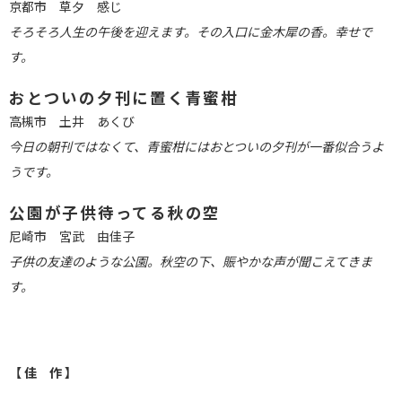
京都市 草夕 感じ
そろそろ人生の午後を迎えます。その入口に金木犀の香。幸せで
す。
おとついの夕刊に置く青蜜柑
高槻市 土井 あくび
今日の朝刊ではなくて、青蜜柑にはおとついの夕刊が一番似合うよ
うです。
公園が子供待ってる秋の空
尼崎市 宮武 由佳子
子供の友達のような公園。秋空の下、賑やかな声が聞こえてきま
す。
【 佳 作 】