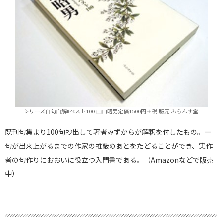
シリーズ自句自解Ⅱベスト100 山口昭男定価1500円＋税 版元 ふらんす堂
既刊句集より100句抄出して著者みずからが解釈を付したもの。一
句が出来上がるまでの作家の推敲のあとをたどることができ、実作
者の句作りにおおいに役立つ入門書である。（Amazonなどで販売
中）