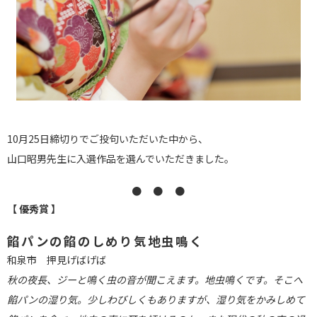
10月25日締切りでご投句いただいた中から、
山口昭男先生に入選作品を選んでいただきました。
● ● ●
【 優秀賞 】
餡パンの餡のしめり気地虫鳴く
和泉市 押見げばげば
秋の夜長、ジーと鳴く虫の音が聞こえます。地虫鳴くです。そこへ
餡パンの湿り気。少しわびしくもありますが、湿り気をかみしめて