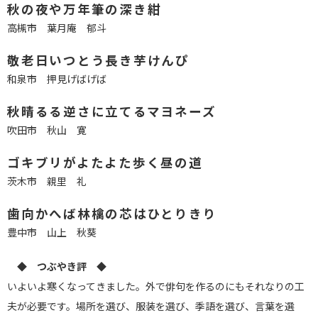
秋の夜や万年筆の深き紺
高槻市 葉月庵 郁斗
敬老日いつとう長き芋けんぴ
和泉市 押見げばげば
秋晴るる逆さに立てるマヨネーズ
吹田市 秋山 寛
ゴキブリがよたよた歩く昼の道
茨木市 親里 礼
歯向かへば林檎の芯はひとりきり
豊中市 山上 秋葵
◆ つぶやき評 ◆
いよいよ寒くなってきました。外で俳句を作るのにもそれなりの工
夫が必要です。場所を選び、服装を選び、季語を選び、言葉を選