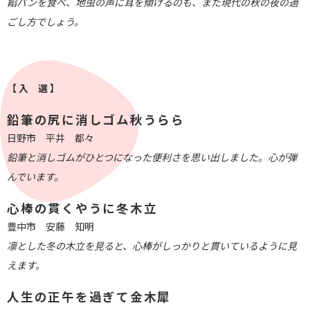
餡パンを食べ、地虫の声に耳を傾けるのも、また現代の秋の夜の過
ごし方でしょう。
【 入 選 】
鉛筆の尻に消しゴム秋うらら
日野市 平井 都々
鉛筆と消しゴムがひとつになった便利さを思い出しました。心が弾
んでいます。
心棒の貫くやうに冬木立
豊中市 安藤 知明
凛とした冬の木立を見ると、心棒がしっかりと貫いているように見
えます。
人生の正午を過ぎて金木犀