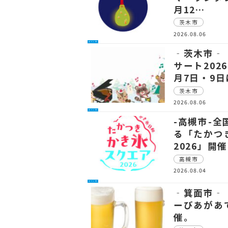
月12…
茨木市
2026.08.06
イベント
‐茨木市‐
サート202
月7日・9
茨木市
2026.08.06
イベント
-高槻市-
る「たかつ
2026」開催
高槻市
2026.08.04
イベント
‐箕面市‐
ーびあがあ
催。