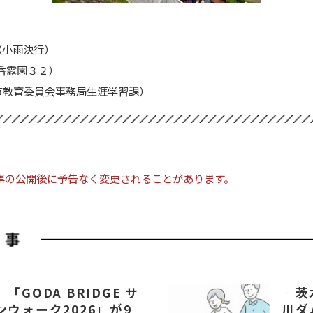
0（小雨決行）
香露園３２）
市教育委員会事務局生涯学習課）
事の公開後に予告なく変更されることがあります。
「GODA BRIDGE サ
‐茨
ウォーク2026」が9
川ダ