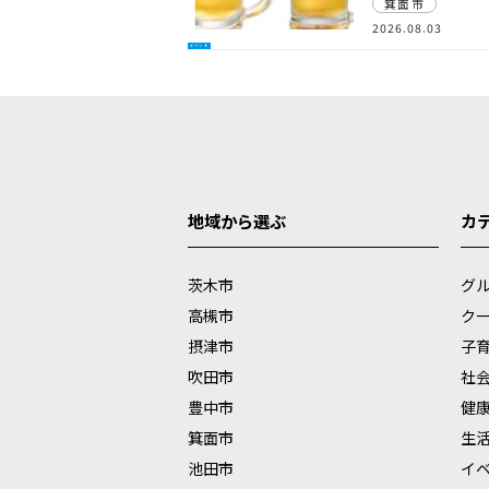
箕面市
2026.08.03
イベント
地域から選ぶ
カ
茨木市
グ
高槻市
ク
摂津市
子
吹田市
社
豊中市
健
箕面市
生
池田市
イ