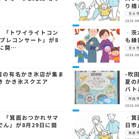
り橋
茨木
2026.08
イベント
 「トワイライトコン
‐茨
6プレコンサート」が8
も縁
日に開…
茨木
2026.08
イベント
全国の有名かき氷店が集ま
-吹
き かき氷スクエア
夏の
バト
吹田
2026.08
イベント
 「箕面おつかれサマ
‐箕
でん」が8月29日に開
日市
箕面