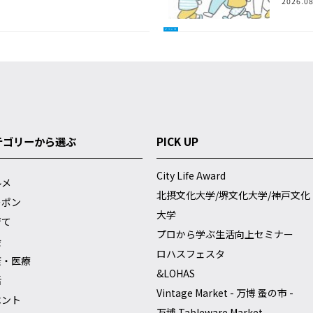
2026.08
イベント
テゴリーから選ぶ
PICK UP
City Life Award
ルメ
北摂文化大学/堺文化大学/神戸文化
ーポン
大学
育て
プロから学ぶ生活向上セミナー
会
ロハスフェスタ
康・医療
&LOHAS
活
Vintage Market - 万博 蚤の市 -
ベント
万博 Tableware Market