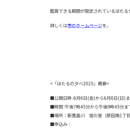
鑑賞できる期間が限定されているほたる
詳しくは
市のホームページ
を。
<「ほたるの夕べ2025」概要>
■公開日時 :6月6日(金)から6月8日(日)
■時間 :午後7時45分から午後9時45分ま
■場所：新豊島川 蛍の里（原田南1丁目
■申込み：