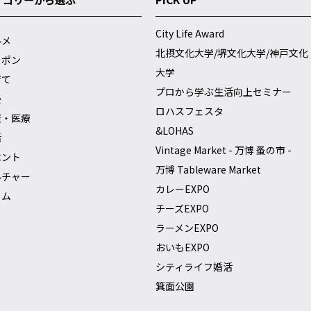
City Life Award
ルメ
北摂文化大学/堺文化大学/神戸文化
ーポン
大学
育て
プロから学ぶ生活向上セミナー
会
ロハスフェスタ
康・医療
&LOHAS
活
Vintage Market - 万博 蚤の市 -
ベント
万博 Tableware Market
ルチャー
カレーEXPO
ラム
チーズEXPO
ラーメンEXPO
おいもEXPO
シティライフ婚活
箕面公園