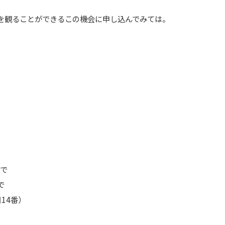
を観ることができるこの機会に申し込んでみては。
まで
で
14番）