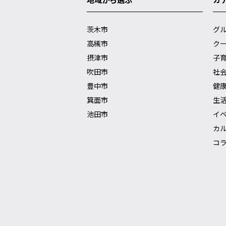
茨木市
グ
高槻市
ク
摂津市
子
吹田市
社
豊中市
健
箕面市
生
池田市
イ
カ
コ