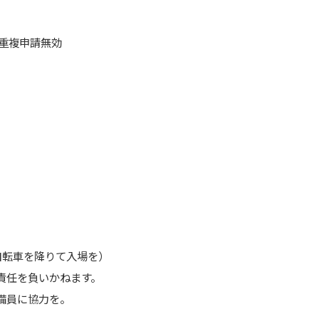
）重複申請無効
自転車を降りて入場を）
責任を負いかねます。
備員に協力を。