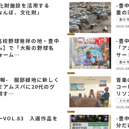
文化財施設を活用する
-豊
なんぼ、文化財」
量の
豊中
2026.08
カルチャー
【高校野球発祥の地・豊中
-豊
ム】で「大阪の野球名
「ア
ォーム…
サー
豊中
2026.08
カルチャー
情報- 服部緑地に新しく
音楽の
ミアムスパに20代のグ
コー
用す…
リソ
その
2026.08
カルチャー
VOL.83 入選作品を
-豊
分だ