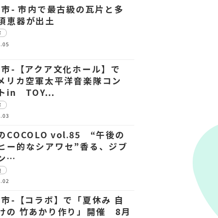
中市- 市内で最古級の瓦片と多
須恵器が出土
市
.05
中市-【アクア文化ホール】で
メリカ空軍太平洋音楽隊コン
トin TOY…
市
.03
COCOLO vol.85 “午後の
ヒー的なシアワセ”香る、ジブ
ン…
他
.02
中市-【コラボ】で「夏休み 自
けの 竹あかり作り」開催 8月