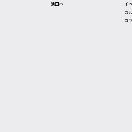
池田市
イ
カ
コ