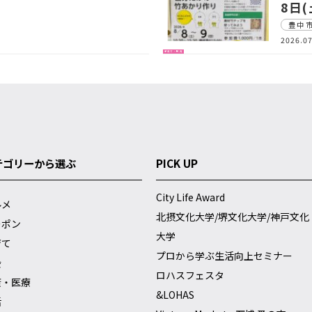
8日
豊中
2026.07
子育て・教育
テゴリーから選ぶ
PICK UP
City Life Award
ルメ
北摂文化大学/堺文化大学/神戸文化
ーポン
大学
育て
プロから学ぶ生活向上セミナー
会
ロハスフェスタ
康・医療
&LOHAS
活