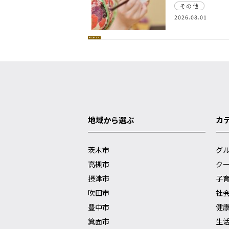
その他
2026.08.01
カルチャー
地域から選ぶ
カ
茨木市
グ
高槻市
ク
摂津市
子
吹田市
社
豊中市
健
箕面市
生