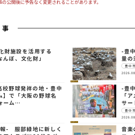
事の公開後に予告なく変更されることがあります。
文化財施設を活用する
-豊
なんぼ、文化財」
量の
豊中
2026.08
カルチャー
【高校野球発祥の地・豊中
-豊
ム】で「大阪の野球名
「ア
ォーム…
サー
豊中
2026.08
カルチャー
情報- 服部緑地に新しく
音楽の