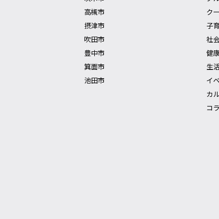
高槻市
ク
摂津市
子
吹田市
社
豊中市
健
箕面市
生
池田市
イ
カ
コ