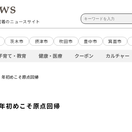
域密着のニュースサイト
茨木市
摂津市
吹田市
豊中市
箕面市
子育て・教育
健康・医療
クーポン
カルチャー
.79 年初めこそ原点回帰
79 年初めこそ原点回帰