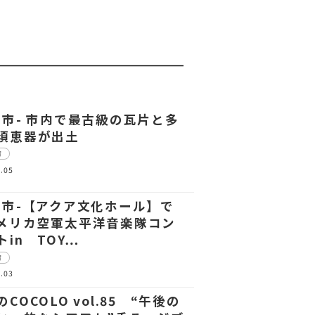
中市- 市内で最古級の瓦片と多
須恵器が出土
市
.05
中市-【アクア文化ホール】で
メリカ空軍太平洋音楽隊コン
トin TOY…
市
.03
COCOLO vol.85 “午後の