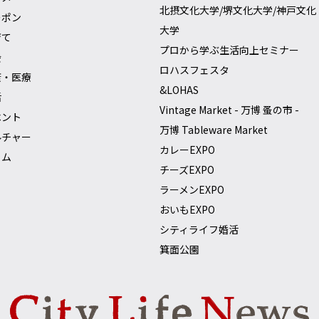
北摂文化大学/堺文化大学/神戸文化
ーポン
大学
育て
プロから学ぶ生活向上セミナー
会
ロハスフェスタ
康・医療
&LOHAS
活
Vintage Market - 万博 蚤の市 -
ベント
万博 Tableware Market
ルチャー
カレーEXPO
ラム
チーズEXPO
ラーメンEXPO
おいもEXPO
シティライフ婚活
箕面公園