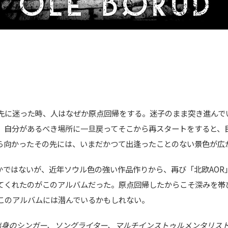
先に迷った時、人はなぜか原点回帰をする。迷子のまま突き進んで
。自分があるべき場所に一旦戻ってそこから再スタートをすると、
ら向かったその先には、いまだかつて出逢ったことのない景色が広
は定かではないが、近年ソウル色の強い作品作りから、再び「北欧AOR
せてくれたのがこのアルバムだった。原点回帰したからこそ深みを帯
このアルバムには潜んでいるかもしれない。
ルウェー出身のシンガー、ソングライター、マルチインストゥルメンタリ