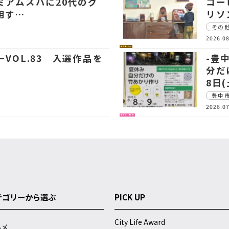
ミアムスパに20代のグ
コー
用す…
リソ
その
2026.08
カルチャー
VOL.83 入選作品を
-豊
分だ
8日
豊中
2026.07
子育て・教育
テゴリーから選ぶ
PICK UP
City Life Award
ルメ