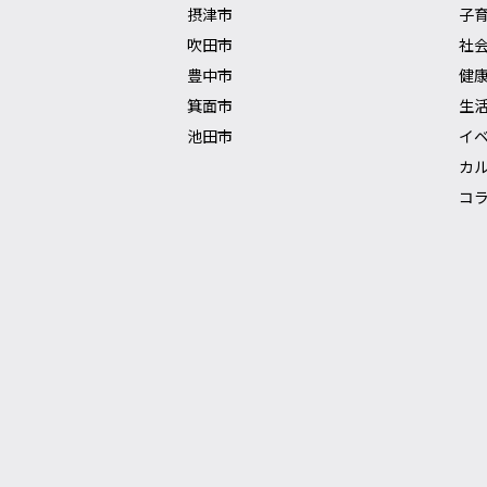
摂津市
子
吹田市
社
豊中市
健
箕面市
生
池田市
イ
カ
コ