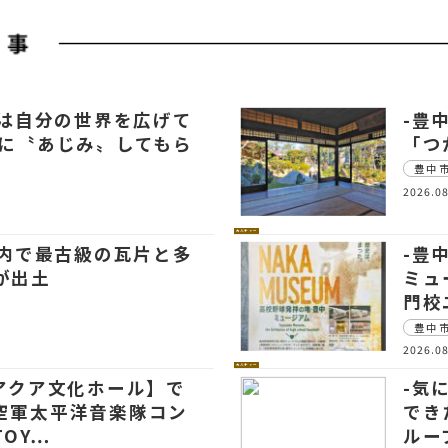
本は自分の世界を広げて
-豊
軽に〝あじみ〟してもら
「つ
豊中
2026.08
カルチャー
市内で最古級の瓦片と多
-豊
が出土
ミュ
門校
豊中
2026.08
カルチャー
【アクア文化ホール】で
-気
空軍太平洋音楽隊コン
でき
TOY…
ルー