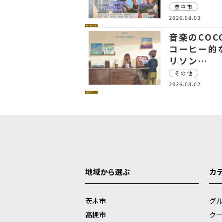
豊中市
2026.08.03
カルチャー
音楽のCOCO
コーヒー的
リソン…
その他
2026.08.02
カルチャー
地域から選ぶ
カ
茨木市
グ
高槻市
ク