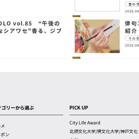
豊中
2026.08
カルチャー
LO vol.85 “午後の
俳句
なシアワセ”香る、ジブ
紹介
その
2026.08
カルチャー
テゴリーから選ぶ
PICK UP
City Life Award
ルメ
北摂文化大学/堺文化大学/神戸文化
ーポン