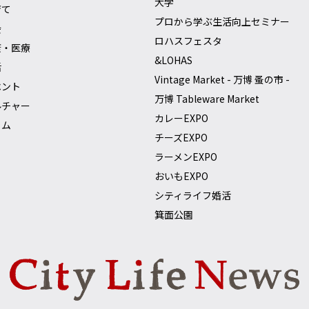
大学
育て
プロから学ぶ生活向上セミナー
会
ロハスフェスタ
康・医療
&LOHAS
活
Vintage Market - 万博 蚤の市 -
ベント
万博 Tableware Market
ルチャー
カレーEXPO
ラム
チーズEXPO
ラーメンEXPO
おいもEXPO
シティライフ婚活
箕面公園