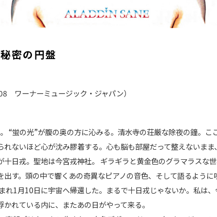
う秘密の円盤
708 ワーナーミュージック・ジャパン）
雪。 “蛍の光”が腹の奥の方に沁みる。清水寺の荘厳な除夜の鐘。
られないほど心が沈み膠着する。心も脳も部屋だって整えないまま、
が十日戎。聖地は今宮戎神社。 ギラギラと黄金色のグラマラスな
を出す。頭の中で響くあの奇異なピアノの音色、そして語るように唄
8日に生まれ1月10日に宇宙へ帰還した。まるで十日戎じゃないか。私
浮かれている内に、またあの日がやって来る。