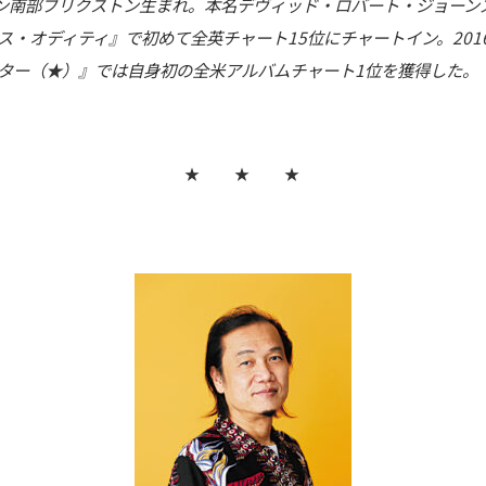
、英ロンドン南部ブリクストン生まれ。本名デヴィッド・ロバート・ジョー
ース・オディティ』で初めて全英チャート15位にチャートイン。201
スター（★）』では自身初の全米アルバムチャート1位を獲得した。
★ ★ ★