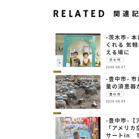
-茨木市- 
くれる 気
える場に
茨木市
2026.08.07
カルチャー
-豊中市- 
量の須恵器
豊中市
2026.08.05
カルチャー
-豊中市-
「アメリカ
サートin 