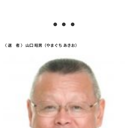
● ● ●
〈 選 者 〉 山口 昭男（やまぐち あきお）