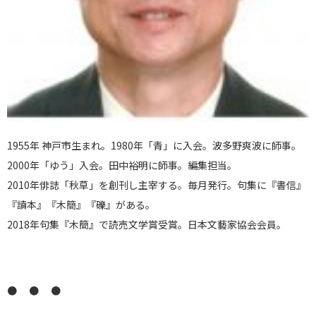
1955年 神戸市生まれ。1980年「青」に入会。波多野爽波に師事。
2000年「ゆう」入会。田中裕明に師事。編集担当。
2010年俳誌「秋草」を創刊し主宰する。毎月発行。句集に『書信』
『讀本』『木簡』『礫』がある。
2018年句集『木簡』で読売文学賞受賞。日本文藝家協会会員。
● ● ●