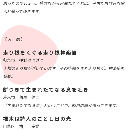
思ったのでしょう。残念ながら日暮れてくれば、子供たちはみな家
へと帰ってゆきます。
【 入 選 】
走り根をくぐる走り根神楽笛
和泉市 押野げばげば
大樹の走り根が浮いています。その空間をまた走り根が。神楽笛も
妖艶。
餠つきて生まれたてなる息を吐き
茨木市 角島 健二
「生まれたてなる息」ということで、純白の餅が迫ってきます。
裸木は詩人のごとし日の光
目黒区 椿 泰文