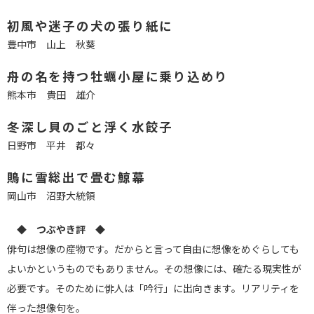
初風や迷子の犬の張り紙に
豊中市 山上 秋葵
舟の名を持つ牡蠣小屋に乗り込めり
熊本市 貴田 雄介
冬深し貝のごと浮く水餃子
日野市 平井 都々
鵙に雪総出で畳む鯨幕
岡山市 沼野大統領
◆ つぶやき評 ◆
俳句は想像の産物です。だからと言って自由に想像をめぐらしても
よいかというものでもありません。その想像には、確たる現実性が
必要です。そのために俳人は「吟行」に出向きます。リアリティを
伴った想像句を。