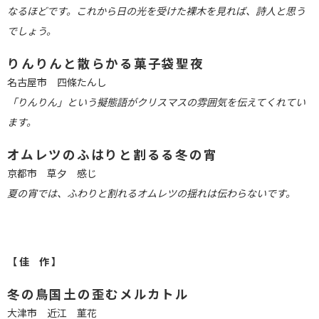
なるほどです。これから日の光を受けた裸木を見れば、詩人と思う
でしょう。
りんりんと散らかる菓子袋聖夜
名古屋市 四條たんし
「りんりん」という擬態語がクリスマスの雰囲気を伝えてくれてい
ます。
オムレツのふはりと割るる冬の宵
京都市 草夕 感じ
夏の宵では、ふわりと割れるオムレツの揺れは伝わらないです。
【 佳 作 】
冬の鳥国土の歪むメルカトル
大津市 近江 菫花