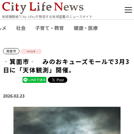
地域情報紙｢City Life｣が発信する地域密着のニュースサイト
ルメ
社会
子育て・教育
健康・医療
箕面市
イベント
‐箕面市‐ みのおキューズモールで3月3
日に「天体観測」開催。
2026.02.23