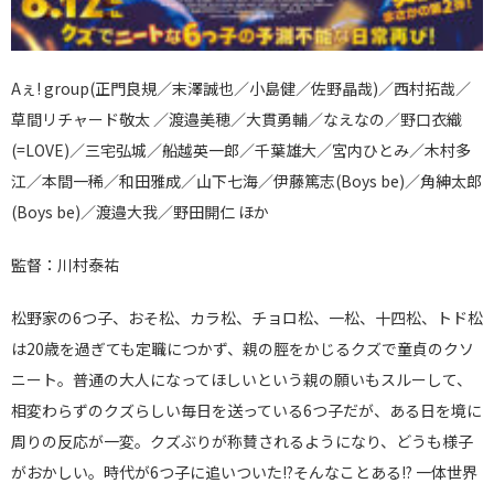
Aぇ! group(正門良規／末澤誠也／小島健／佐野晶哉)／西村拓哉／
草間リチャード敬太 ／渡邉美穂／大貫勇輔／なえなの／野口衣織
(=LOVE)／三宅弘城／船越英一郎／千葉雄大／宮内ひとみ／木村多
江／本間一稀／和田雅成／山下七海／伊藤篤志(Boys be)／角紳太郎
(Boys be)／渡邉大我／野田開仁 ほか
監督：川村泰祐
松野家の6つ子、おそ松、カラ松、チョロ松、一松、十四松、トド松
は20歳を過ぎても定職につかず、親の脛をかじるクズで童貞のクソ
ニート。普通の大人になってほしいという親の願いもスルーして、
相変わらずのクズらしい毎日を送っている6つ子だが、ある日を境に
周りの反応が一変。クズぶりが称賛されるようになり、どうも様子
がおかしい。時代が6つ子に追いついた!?そんなことある!? 一体世界