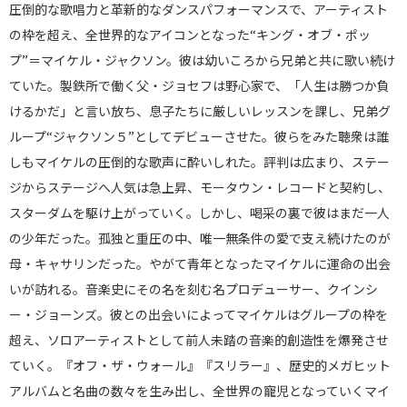
圧倒的な歌唱力と革新的なダンスパフォーマンスで、アーティスト
の枠を超え、全世界的なアイコンとなった“キング・オブ・ポッ
プ”＝マイケル・ジャクソン。彼は幼いころから兄弟と共に歌い続け
ていた。製鉄所で働く父・ジョセフは野心家で、「人生は勝つか負
けるかだ」と言い放ち、息子たちに厳しいレッスンを課し、兄弟グ
ループ“ジャクソン５”としてデビューさせた。彼らをみた聴衆は誰
しもマイケルの圧倒的な歌声に酔いしれた。評判は広まり、ステー
ジからステージへ人気は急上昇、モータウン・レコードと契約し、
スターダムを駆け上がっていく。しかし、喝采の裏で彼はまだ一人
の少年だった。孤独と重圧の中、唯一無条件の愛で支え続けたのが
母・キャサリンだった。やがて青年となったマイケルに運命の出会
いが訪れる。音楽史にその名を刻む名プロデューサー、クインシ
ー・ジョーンズ。彼との出会いによってマイケルはグループの枠を
超え、ソロアーティストとして前人未踏の音楽的創造性を爆発させ
ていく。『オフ・ザ・ウォール』『スリラー』、歴史的メガヒット
アルバムと名曲の数々を生み出し、全世界の寵児となっていくマイ