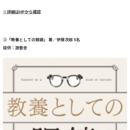
※詳細はHPから確認
②「教養としての眼鏡」 著／伊藤次郎 5名
提供：游藝舎