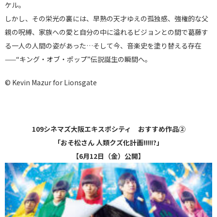
ケル。
しかし、その栄光の裏には、早熟の天才ゆえの孤独感、強権的な父
親の呪縛、家族への愛と自分の中に溢れるビジョンとの間で葛藤す
る一人の人間の姿があった…そして今、音楽史を塗り替える存在
——“キング・オブ・ポップ”伝説誕生の瞬間へ。
© Kevin Mazur for Lionsgate
109シネマズ大阪エキスポシティ おすすめ作品②
「おそ松さん 人類クズ化計画!!!!!?」
【6月12日（金）公開】