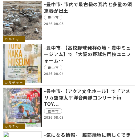
-豊中市- 市内で最古級の瓦片と多量の須
恵器が出土
豊中市
2026.08.05
カルチャー
-豊中市-【高校野球発祥の地・豊中ミュ
ージアム】で「大阪の野球名門校ユニフ
ォーム…
豊中市
2026.08.04
カルチャー
-豊中市-【アクア文化ホール】で「アメ
リカ空軍太平洋音楽隊コンサートin
TOY…
豊中市
2026.08.03
カルチャー
-気になる情報- 服部緑地に新しくでき