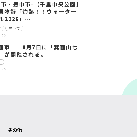
田市・豊中市-【千里中央公園】
風物詩「灼熱！！ウォーター
ル2026」…
市
豊中市
.03
面市‐ 8月7日に「箕面山七
」が開催される。
市
.03
その他