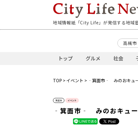
地域情報紙「City Life」が発信する地
高槻市
トップ
グルメ
社会
TOP
>
イベント
> ‐箕面市‐ みのおキュ
箕面市
イベント
‐箕面市‐ みのおキュー