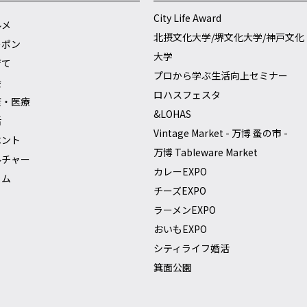
City Life Award
ルメ
北摂文化大学/堺文化大学/神戸文化
ーポン
大学
育て
プロから学ぶ生活向上セミナー
会
ロハスフェスタ
康・医療
&LOHAS
活
Vintage Market - 万博 蚤の市 -
ベント
万博 Tableware Market
ルチャー
カレーEXPO
ラム
チーズEXPO
ラーメンEXPO
おいもEXPO
シティライフ婚活
箕面公園