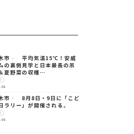
木市‐ 平均気温15℃！安威
ムの裏側見学と日本最長の吊
＆夏野菜の収穫…
市
.06
木市‐ 8月8日・9日に「こど
日ラリー」が開催される。
市
.06