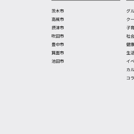
茨木市
グ
高槻市
ク
摂津市
子
吹田市
社
豊中市
健
箕面市
生
池田市
イ
カ
コ