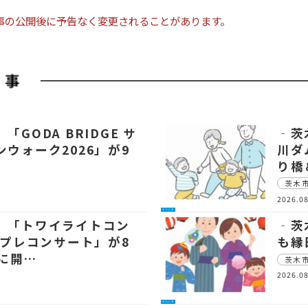
事の公開後に予告なく変更されることがあります。
「GODA BRIDGE サ
‐茨
ウォーク2026」が9
川ダ
り橋
茨木
2026.08
イベント
 「トワイライトコン
‐茨
6プレコンサート」が8
も縁
日に開…
茨木
2026.08
イベント