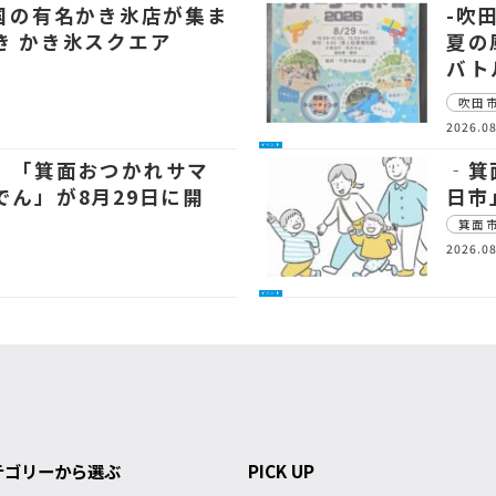
全国の有名かき氷店が集ま
-吹
き かき氷スクエア
夏の
バト
吹田
2026.08
イベント
 「箕面おつかれサマ
‐箕
でん」が8月29日に開
日市
箕面
2026.08
イベント
テゴリーから選ぶ
PICK UP