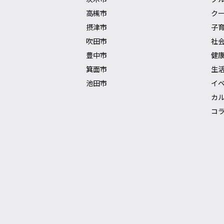
高槻市
ク
摂津市
子
吹田市
社
豊中市
健
箕面市
生
池田市
イ
カ
コ