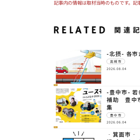
記事内の情報は取材当時のものです。記
-北摂- 各
高槻市
2026.08.04
社会
-豊中市- 
補助 豊中
集
豊中市
2026.06.04
社会
‐箕面市‐