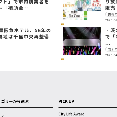
クト」で市内創業者を
り放
～「補助金…
販売
高槻
2026.06
社会
千里阪急ホテル、56年の
‐茨
跡地は千里中央再整備
で「G
…
茨木
2026.04
社会
テゴリーから選ぶ
PICK UP
City Life Award
ルメ