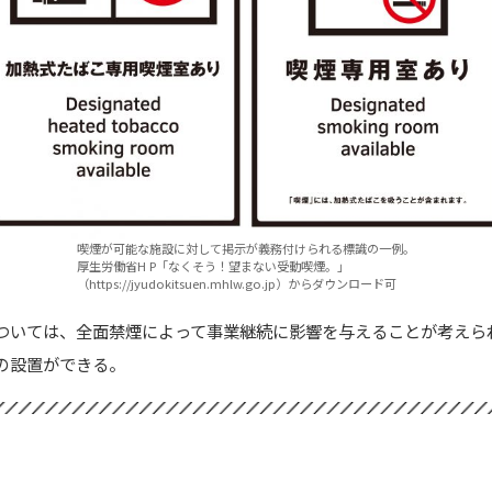
喫煙が可能な施設に対して掲示が義務付けられる標識の一例。
厚生労働省H P「なくそう！望まない受動喫煙。」
（https://jyudokitsuen.mhlw.go.jp）からダウンロード可
ついては、全面禁煙によって事業継続に影響を与えることが考えら
の設置ができる。