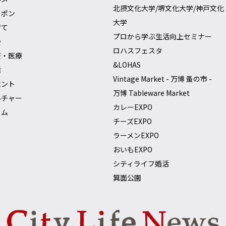
北摂文化大学/堺文化大学/神戸文化
ーポン
大学
育て
プロから学ぶ生活向上セミナー
会
ロハスフェスタ
康・医療
&LOHAS
活
Vintage Market - 万博 蚤の市 -
ベント
万博 Tableware Market
ルチャー
カレーEXPO
ラム
チーズEXPO
ラーメンEXPO
おいもEXPO
シティライフ婚活
箕面公園