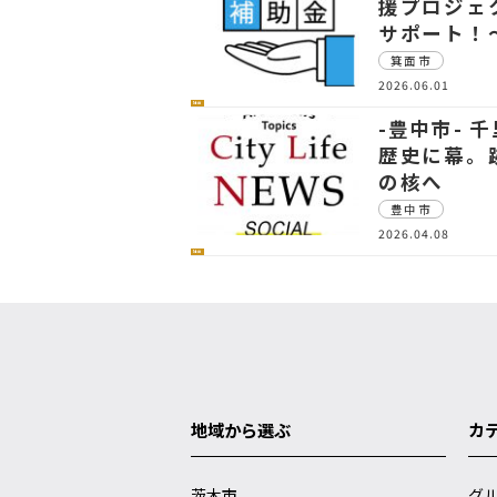
援プロジェ
サポート！
箕面市
2026.06.01
社会
-豊中市- 
歴史に幕。
の核へ
豊中市
2026.04.08
社会
地域から選ぶ
カ
茨木市
グ