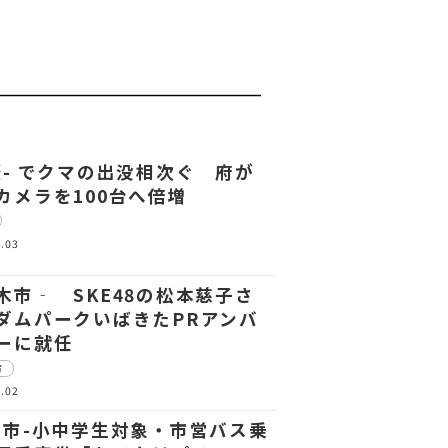
摂- でクマの出没相次ぐ 府が
カメラを100台へ倍増
.03
木市‐ SKE48の松本慈子さ
ダムパークいばきたPRアンバ
ーに就任
市
.02
槻市-小中学生対象・市営バス乗