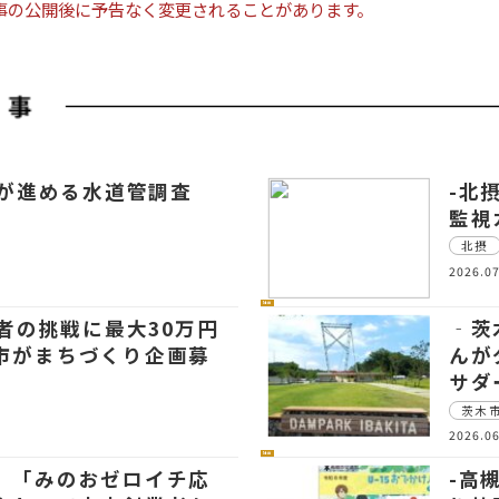
事の公開後に予告なく変更されることがあります。
市が進める水道管調査
-北
監視
北摂
2026.07
社会
若者の挑戦に最大30万円
‐茨
市がまちづくり企画募
んが
サダ
茨木
2026.06
社会
 「みのおゼロイチ応
-高