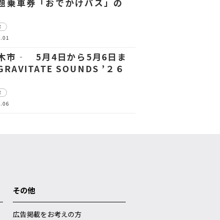
題乗車券「おでかけパス」の
市
.01
木市‐ 5月4日から5月6日ま
RAVITATE SOUNDS ’２６
市
.06
その他
広告掲載をお考えの方