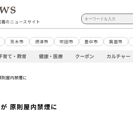
域密着のニュースサイト
茨木市
摂津市
吹田市
豊中市
箕面市
子育て・教育
健康・医療
クーポン
カルチャー
 原則屋内禁煙に
どが 原則屋内禁煙に