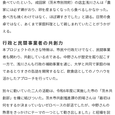
食べていたという。 成田家（茨木市別院町）の店主浅川さんは「農
家には必ず鶏がおり、卵を産まなくなったら食べるしかなかった。
食べ方も焼くわけではなく、ほぼ鶏すきでした」と語る。日常の食
卓ではなく、あくまで家庭料理として親しまれていたことがうかが
える。
行政と民間事業者の共創力
本プロジェクトの大きな特徴は、市民や行政だけでなく、民間事業
者も関わり、共創している点である。中野さんが歴史を掘り起こす
一方で、浅川さんも行政の補助事業を通じ、大学と共同で家庭の味
であるとりすきの缶詰を開発するなど、飲食店としてのノウハウを
活かしたアプローチを行っていた。
別々に動いていた二人の活動は、令和6年度に実施した市の「茨木共
創部」を機に結びついた。茨木市共創推進課の的場さんは「最初は
何をするか決まっていないゼロベースの部活でしたが、中野さんの
熱意をきっかけにテーマの一つとして動き出しました」と経緯を説