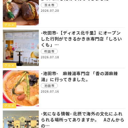
茨木市
2026.07.20
グルメ
-吹田市-【ディオス北千里】にオープン
した行列ができるかき氷専門店「しろい
くも」…
吹田市
2026.07.18
グルメ
-池田市- 麻辣湯専門店 「香の源麻辣
湯」に行ってきました。
池田市
2026.07.16
グルメ
-気になる情報- 北摂で海外の文化にふれ
られる場所ってありますか。 Aさんから
の…