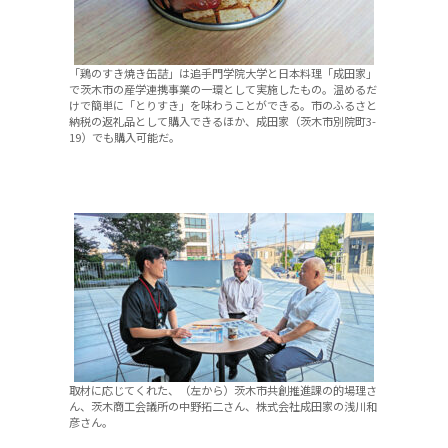
「鶏のすき焼き缶詰」は追手門学院大学と日本料理「成田家」
で茨木市の産学連携事業の一環として実施したもの。温めるだ
けで簡単に「とりすき」を味わうことができる。市のふるさと
納税の返礼品として購入できるほか、成田家（茨木市別院町3-
19）でも購入可能だ。
取材に応じてくれた、（左から）茨木市共創推進課の的場理さ
ん、茨木商工会議所の中野拓二さん、株式会社成田家の浅川和
彦さん。