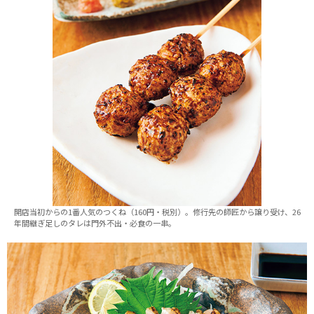
開店当初からの1番人気のつくね（160円・税別）。修行先の師匠から譲り受け、26
年間継ぎ足しのタレは門外不出・必食の一串。