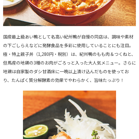
国産最上級あい鴨として名高い紀州鴨が自慢の同店は、調味や素材
の下ごしらえなどに発酵食品を多彩に使用していることにも注目。
極・特上親子丼（1,280円・税別）は、紀州鴨のもも肉＆つくねと、
但馬産の地鶏の3種のお肉がごろっと入った大人気メニュー。さらに
地鶏は自家製のダシ甘酒床に一晩以上漬け込んだものを使ってお
り、たんぱく質分解酵素の効果でやわらかく、旨味たっぷり！