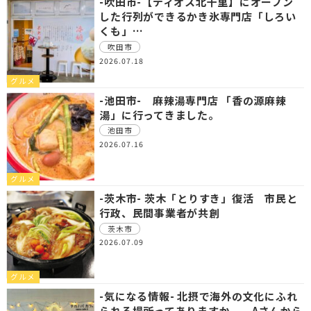
-吹田市-【ディオス北千里】にオープン
した行列ができるかき氷専門店「しろい
くも」…
吹田市
2026.07.18
グルメ
-池田市- 麻辣湯専門店 「香の源麻辣
湯」に行ってきました。
池田市
2026.07.16
グルメ
-茨木市- 茨木「とりすき」復活 市民と
行政、民間事業者が共創
茨木市
2026.07.09
グルメ
-気になる情報- 北摂で海外の文化にふれ
られる場所ってありますか。 Aさんから