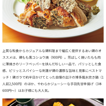
上質な和食からカジュアルな鶏料理まで幅広く提供するあい鶏のオ
ススメは、鶏もも黒コショウ焼（900円）。芳ばしく焼いたもも肉
に薄焼きのリーフペッパーを挟んだ珍しい一品で、パリッとした食
感、ピリッとスパイシーな刺激が鶏の濃厚な旨味と見事にベストマ
ッチ！鶏ガラで約半日かけてとった自慢の出汁の博多風水炊き鍋（1
人前2,500円）のほか、やわらかジューシーな手羽先甘辛揚げ（3本
600円～）はお子様にも大人気。