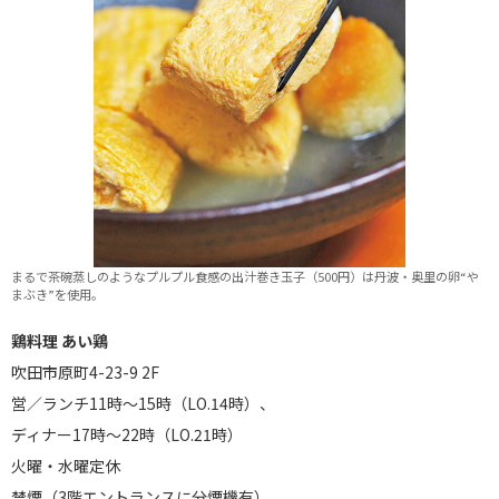
まるで茶碗蒸しのようなプルプル食感の出汁巻き玉子（500円）は丹波・奥里の卵“や
まぶき”を使用。
鶏料理 あい鶏
吹田市原町4-23-9 2F
営／ランチ11時～15時（LO.14時）、
ディナー17時～22時（LO.21時）
火曜・水曜定休
禁煙（3階エントランスに分煙機有）