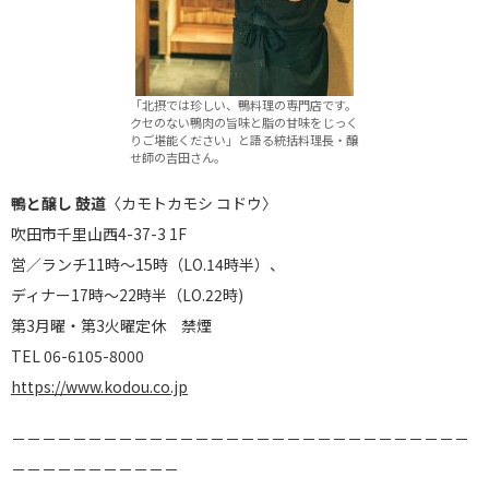
「北摂では珍しい、鴨料理の専門店です。
クセのない鴨肉の旨味と脂の甘味をじっく
りご堪能ください」と語る統括料理長・醸
せ師の吉田さん。
鴨と醸し 鼓道
〈カモトカモシ コドウ〉
吹田市千里山西4-37-3 1F
営／ランチ11時～15時（LO.14時半）、
ディナー17時～22時半（LO.22時)
第3月曜・第3火曜定休 禁煙
TEL 06-6105-8000
https://www.kodou.co.jp
－－－－－－－－－－－－－－－－－－－－－－－－－－－－－－
－－－－－－－－－－－