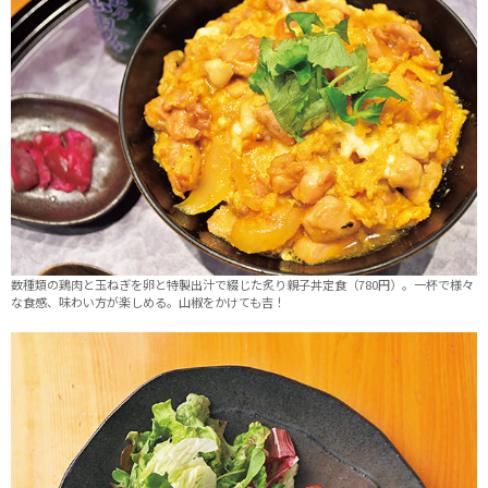
数種類の鶏肉と玉ねぎを卵と特製出汁で綴じた炙り親子丼定食（780円）。一杯で様々
な食感、味わい方が楽しめる。山椒をかけても吉！