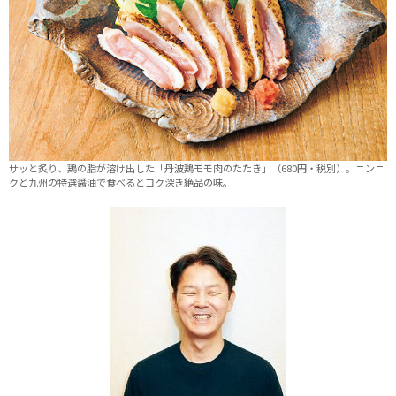
サッと炙り、鶏の脂が溶け出した「丹波鶏モモ肉のたたき」（680円・税別）。ニンニ
クと九州の特選醤油で食べるとコク深き絶品の味。