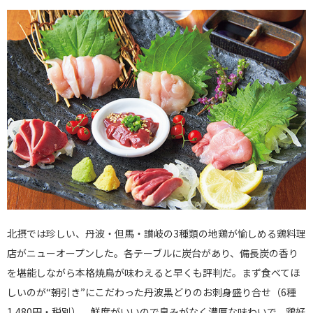
北摂では珍しい、丹波・但馬・讃岐の3種類の地鶏が愉しめる鶏料理
店がニューオープンした。各テーブルに炭台があり、備長炭の香り
を堪能しながら本格焼鳥が味わえると早くも評判だ。まず食べてほ
しいのが“朝引き”にこだわった丹波黒どりのお刺身盛り合せ（6種
1,480円・税別）。鮮度がいいので臭みがなく濃厚な味わいで、鶏好