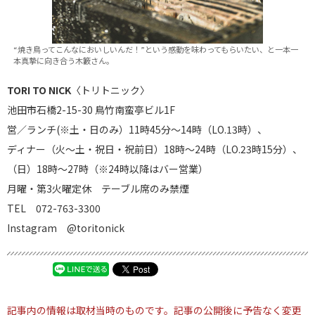
“焼き鳥ってこんなにおいしいんだ！”という感動を味わってもらいたい、と一本一
本真摯に向き合う木籔さん。
TORI TO NICK
〈トリトニック〉
池田市石橋2-15-30 鳥竹南蛮亭ビル1F
営／ランチ(※土・日のみ）11時45分～14時（LO.13時）、
ディナー（火～土・祝日・祝前日）18時～24時（LO.23時15分）、
（日）18時～27時（※24時以降はバー営業）
月曜・第3火曜定休 テーブル席のみ禁煙
TEL 072-763-3300
Instagram @toritonick
記事内の情報は取材当時のものです。記事の公開後に予告なく変更