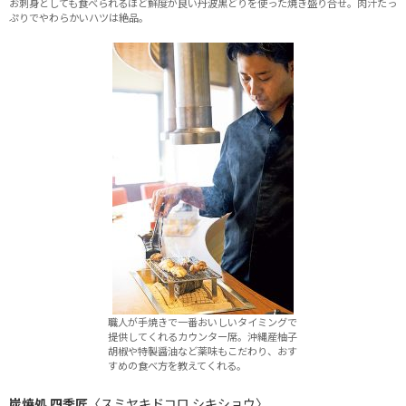
お刺身としても食べられるほど鮮度が良い丹波黒どりを使った焼き盛り合せ。肉汁たっ
ぷりでやわらかいハツは絶品。
職人が手焼きで一番おいしいタイミングで
提供してくれるカウンター席。沖縄産柚子
胡椒や特製醤油など薬味もこだわり、おす
すめの食べ方を教えてくれる。
炭焼処 四季匠
〈スミヤキドコロ シキショウ〉