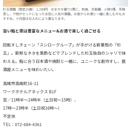
杉玉御膳（限定20食） 1,280円 おまかせ握り5貫に、刺身、天麩羅、小鉢3種、茶碗
蒸し、汁物がセットになった女性に人気の御膳。お昼からお酒と一緒に楽しむのもお
すすめ。※内容は仕入れにより異なります。
旨い鮨と夜は豊富なメニュー&お酒で楽しく過ごせる
回転すしチェーン「スシローグループ」が手がける新業態の「杉
玉」。新鮮なネタを黒酢などでブレンドした杉玉独自のシャリで味
わえる。鮨に合う日本酒や焼酎と一緒に、ユニークな創作すし、居
酒屋メニューを味わいたい。
高槻市高槻町16-11
ワークホテルアネックス B1F
営／11時半～14時半（土日祝～15時）、
17時～23時半（土日祝16時～）
不定休
TEL：072-684-4361