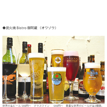
◆炭火焼 Bistro 御阿蔵 〈オワゾウ〉
世界の生ビール 540円～ グラスワイン 640円～ 貴重な世界のビールが生5種類、