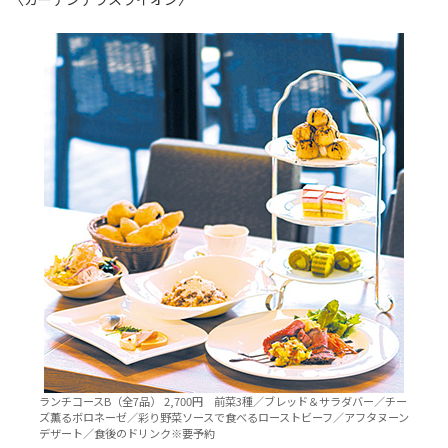
ランチコースB（全7品） 2,700円 前菜3種／ブレッド＆サラダバー／チー
ズ薫るボロネーゼ／彩り野菜ソースで食べるローストビーフ／アフタヌーン
デザート／食後のドリンク※要予約