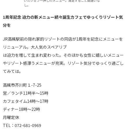
いたシェフ一押しのメニュー。満足すること間違いな
し。
1周年記念 迫力の新メニュー続々誕生カフェでゆっくりリゾート気
分を
JR高槻駅前の隠れ家的リゾートの同店が1周年を記念にメニューを
リニューアル。大人気のスペアリブ
は迫力を増して生まれ変わった。そのほかも女性に嬉しいメニュー
やリゾート感漂うメニューが充実。リゾート気分でゆっくり過ごし
てみては。
高槻市芥川町１-7-25
営／ランチ11時半～15時
カフェタイム14時～17時
ディナー18時～22時
月曜定休
TEL：072-681-0969