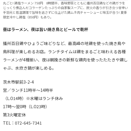
丸ごと! 鶏塩ラーメン 750円 8時間半、香味野菜とともに播州百日鶏などの鶏ガラを
じっくり煮込んだコラーゲンたっぷりの自家製スープに、炭火の香りが引き立つ甘辛い
手羽元と低温調理で旨味を逃さずに仕上げた鶏ムネ肉チャーシューと味玉が合う! 夏季
限定冷やし鶏塩（850円）もあり。
昼はラーメン、夜は旨い焼き鳥とビールで乾杯
播州百日鶏やひょうご味どりなど、最高峰の地鶏を使った焼き鳥や
鳥料理が楽しめるお店。ランチタイムは鶏をまるごと味わえる各種
ラーメンが4種揃い、夜は朝挽きの新鮮な鶏肉を使ったたたきや鶏し
ゃぶ、水炊き鍋が楽しめる。
茨木市駅前3-2-4
営／ランチ11時半～14時半
（L.O14時）※水曜はランチ休み
17時～翌0時（L.O23時）
第3火曜定休
TEL：072-645-7341