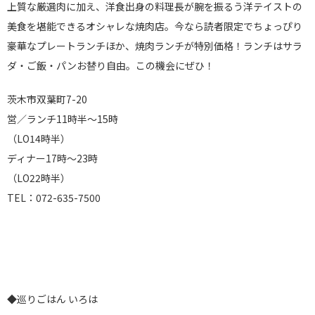
上質な厳選肉に加え、洋食出身の料理長が腕を振るう洋テイストの
美食を堪能できるオシャレな焼肉店。今なら読者限定でちょっぴり
豪華なプレートランチほか、焼肉ランチが特別価格！ランチはサラ
ダ・ご飯・パンお替り自由。この機会にぜひ！
茨木市双葉町7-20
営／ランチ11時半～15時
（LO14時半）
ディナー17時～23時
（LO22時半）
TEL：072-635-7500
◆巡りごはん いろは