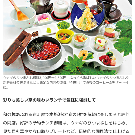
ウナギのひつまぶし御膳3,000円→2,500円 ふっくら香ばしいウナギのひつまぶしや
新鮮食材の天ぷらなど大満足な内容の御膳。特典利用で食後のコーヒー&デザート付
に。
彩りも美しい京の味わいランチで気軽に堪能して
和の趣あふれる京町屋で本格派の“京の味”を気軽に楽しめると評判
の同店。好評の予約ランチ御膳は、ウナギのひつまぶしをはじめ、
見た目も華やかな口取りプレートなど、伝統的な調理法で仕上げる