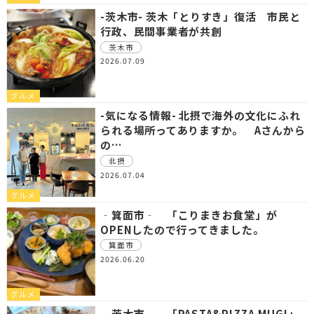
-茨木市- 茨木「とりすき」復活 市民と
行政、民間事業者が共創
茨木市
2026.07.09
グルメ
-気になる情報- 北摂で海外の文化にふれ
られる場所ってありますか。 Aさんから
の…
北摂
2026.07.04
グルメ
‐箕面市‐ 「こりまきお食堂」が
OPENしたので行ってきました。
箕面市
2026.06.20
グルメ
‐茨木市‐ 「PASTA&PIZZA MUGI」