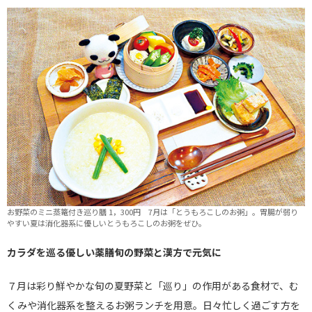
お野菜のミニ蒸篭付き巡り膳 1，300円 7月は「とうもろこしのお粥」。胃腸が弱り
やすい夏は消化器系に優しいとうもろこしのお粥をぜひ。
カラダを巡る優しい薬膳旬の野菜と漢方で元気に
７月は彩り鮮やかな旬の夏野菜と「巡り」の作用がある食材で、む
くみや消化器系を整えるお粥ランチを用意。日々忙しく過ごす方を