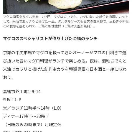
マグロ南蛮タルタル定食 787円 マグロの中でも、カツに向いた部位を肉厚にカット
して、米油であっさりと揚げた一品。タルタルソースもお店の自家製で、玉ねぎや卵な
どの食感を感じられて、ご飯と相性抜群（ご飯は大盛り無料）。
マグロのスペシャリストが作り上げた至福のランチ
京都の中央市場でマグロを扱ってきたオーナーがプロの目利きで選
び抜いた旨いマグロ料理がランチで楽しめる。夜は、酒粕おでんと
米油でカラリと揚げた創作串カツを種類豊富な日本酒と一緒に味わ
おう。
高槻市芥川町1-9-14
YUVIⅡ 1-B
営／ランチ11時半～14時（L.O）
ディナー17時半～23時半
（日曜のみ23時まで）月曜定休