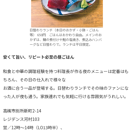
日替わりランチ（本日のおかず・小鉢・ごはん
等） 650円 ごはんはおかわり自由。メインのお
かずは、鯖の煮付けや鮭の塩焼き、煮込みハンバ
ーグなど日替わりで。ランチは平日限定。
安くて旨い、リピート必至の昼ごはん
和食と中華の調理経験を持つ料理長が作る夜のメニューは定番はも
ちろん、その日の仕入れで様々な
お酒に合う一品が登場する。日替わりランチでその味のファンにな
った人が夜も通う。家族連れでも気軽に行ける雰囲気がうれしい。
高槻市別所新町2-14
レジデンス河村103
営／12時～14時（LO13時半）、