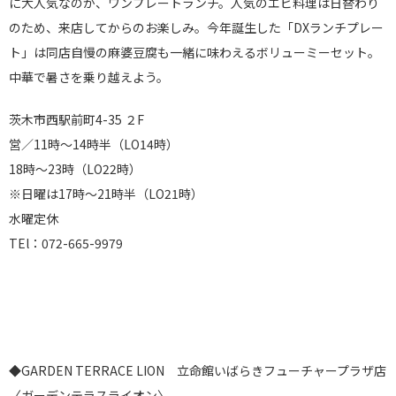
に大人気なのが、ワンプレートランチ。人気のエビ料理は日替わり
のため、来店してからのお楽しみ。今年誕生した「DXランチプレー
ト」は同店自慢の麻婆豆腐も一緒に味わえるボリューミーセット。
中華で暑さを乗り越えよう。
茨木市西駅前町4-35 ２F
営／11時～14時半（LO14時）
18時～23時（LO22時）
※日曜は17時～21時半（LO21時）
水曜定休
TEl：072-665-9979
◆GARDEN TERRACE LION 立命館いばらきフューチャープラザ店
〈ガーデンテラスライオン〉