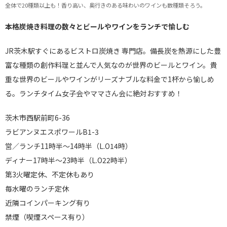
全体で20種類以上も！香り高い、奥行きのある味わいのワインも数種類そろう。
本格炭焼き料理の数々とビールやワインをランチで愉しむ
JR茨木駅すぐにあるビストロ炭焼き 専門店。備長炭を熱源にした豊
富な種類の創作料理と並んで人気なのが世界のビールとワイン。貴
重な世界のビールやワインがリーズナブルな料金で1杯から愉しめ
る。ランチタイム女子会やママさん会に絶対おすすめ！
茨木市西駅前町6-36
ラビアンヌエスポワールB1-3
営／ランチ11時半～14時半（L.O14時）
ディナー17時半～23時半（L.O22時半）
第3火曜定休、不定休もあり
毎水曜のランチ定休
近隣コインパーキング有り
禁煙（喫煙スペース有り）