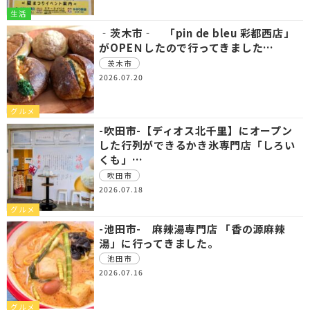
生活
‐茨木市‐ 「pin de bleu 彩都西店」
がOPEＮしたので行ってきました…
茨木市
2026.07.20
グルメ
-吹田市-【ディオス北千里】にオープン
した行列ができるかき氷専門店「しろい
くも」…
吹田市
2026.07.18
グルメ
-池田市- 麻辣湯専門店 「香の源麻辣
湯」に行ってきました。
池田市
2026.07.16
グルメ