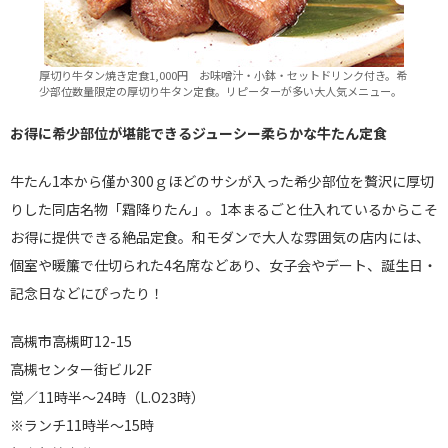
厚切り牛タン焼き定食1,000円 お味噌汁・小鉢・セットドリンク付き。希
少部位数量限定の厚切り牛タン定食。リピーターが多い大人気メニュー。
お得に希少部位が堪能できるジューシー柔らかな牛たん定食
牛たん1本から僅か300ｇほどのサシが入った希少部位を贅沢に厚切
りした同店名物「霜降りたん」。1本まるごと仕入れているからこそ
お得に提供できる絶品定食。和モダンで大人な雰囲気の店内には、
個室や暖簾で仕切られた4名席などあり、女子会やデート、誕生日・
記念日などにぴったり！
高槻市高槻町12-15
高槻センター街ビル2F
営／11時半～24時（L.O23時）
※ランチ11時半～15時