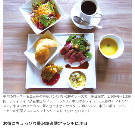
牛肉のロースト＆三元豚の香草パン粉焼～2種のソースで（平日限定）1,500円→1,250
円 シティライフ読者限定のプレートランチ。牛肉は赤ワイン、三元豚はトマトのソー
スで。牛スジのグラタン、茸とさつま芋のサラダ、ご飯orパン、本日のポタージュ、コ
ーヒーor紅茶又はミニソフトクリーム付（7/1～7/31まで）
お得にちょっぴり贅沢読者限定ランチに注目