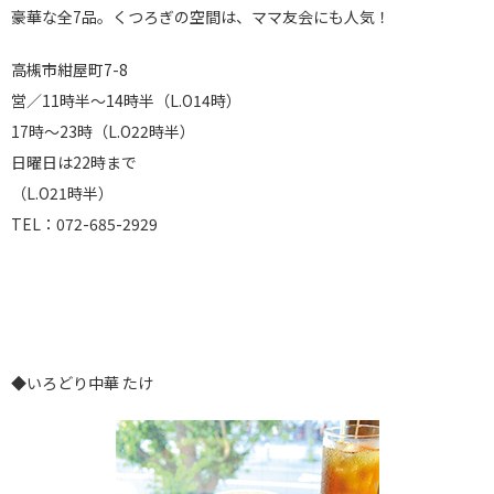
豪華な全7品。くつろぎの空間は、ママ友会にも人気！
高槻市紺屋町7-8
営／11時半～14時半（L.O14時）
17時～23時（L.O22時半）
日曜日は22時まで
（L.O21時半）
TEL：072-685-2929
◆いろどり中華 たけ