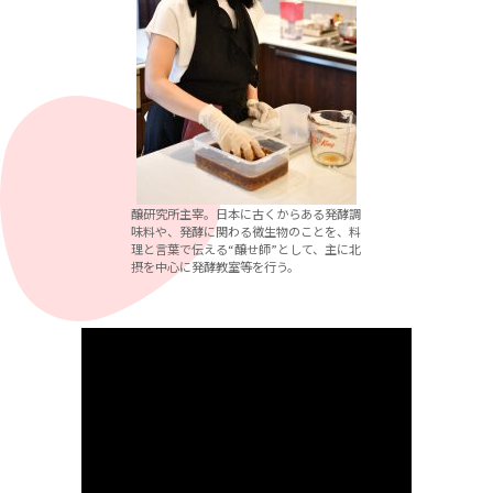
醸研究所主宰。日本に古くからある発酵調
味料や、発酵に関わる微生物のことを、料
理と言葉で伝える“醸せ師”として、主に北
摂を中心に発酵教室等を行う。