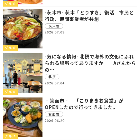
グルメ
-茨木市- 茨木「とりすき」復活 市民と
行政、民間事業者が共創
茨木市
2026.07.09
グルメ
-気になる情報- 北摂で海外の文化にふれ
られる場所ってありますか。 Aさんから
の…
北摂
2026.07.04
グルメ
‐箕面市‐ 「こりまきお食堂」が
OPENしたので行ってきました。
箕面市
2026.06.20
グルメ