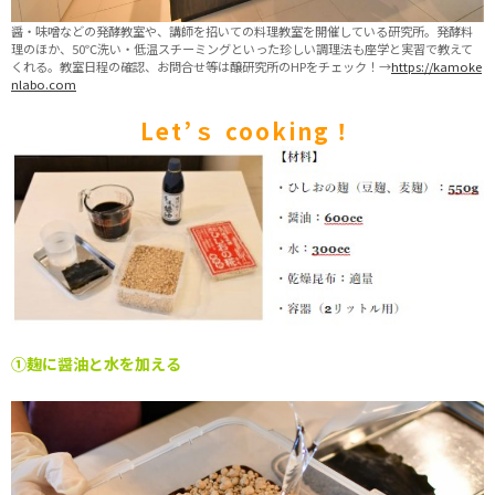
醤・味噌などの発酵教室や、講師を招いての料理教室を開催している研究所。発酵料
理のほか、50℃洗い・低温スチーミングといった珍しい調理法も座学と実習で教えて
くれる。教室日程の確認、お問合せ等は醸研究所のHPをチェック！→
https://kamoke
nlabo.com
Let’ｓ cooking！
①麹に醤油と水を加える