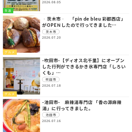
2026.08.05
生活
‐茨木市‐ 「pin de bleu 彩都西店」
がOPEＮしたので行ってきました…
茨木市
2026.07.20
グルメ
-吹田市-【ディオス北千里】にオープン
した行列ができるかき氷専門店「しろい
くも」…
吹田市
2026.07.18
グルメ
-池田市- 麻辣湯専門店 「香の源麻辣
湯」に行ってきました。
池田市
2026.07.16