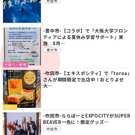
吹田市
-豊中市-【コラボ】で「大阪大学フロン
ティアによる夏休み学習サポート」実
施 8月…
豊中市
子育て・教育
-吹田市-【エキスポシティ】で「toroa」
さんが期間限定で出店中！おとりよせ
大…
グルメ
-吹田市-ららぽーとEXPOCITYがSUPER
BEAVER一色に！限定グッズ…
吹田市