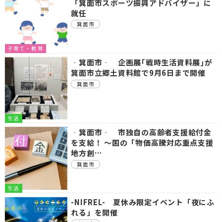
「箕面市スポーツ振興アドバイザー」に
就任
箕面市
子育て・教育
‐箕面市‐ 企画展｢戦時生活資料展｣が
箕面市立郷土資料館で9月6日まで開催
箕面市
生活
‐箕面市‐ 市独自の高齢者支援給付金
を支給！ ～国の「物価高騰対応重点支援
地方創…
箕面市
生活
-NIFREL- 夏休み限定イベント「夜にふ
れる」を開催