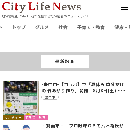
地域情報紙｢City Life｣が発信する地域密着のニュースサイト
ト
トップ
グルメ
社会
子育て・教育
健康・
最新記事
-豊中市-【コラボ】で「夏休み 自分だけ
の 竹あかり作り」開催 8月8日(土)・…
豊中市
カルチャー
子育て・教育
‐箕面市‐ プロ野球ＯＢの八木裕氏が