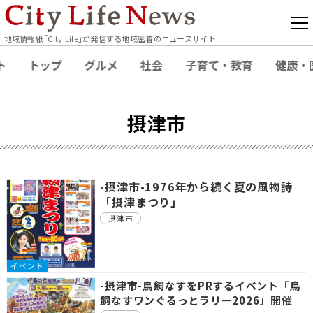
地域情報紙｢City Life｣が発信する地域密着のニュースサイト
ト
トップ
グルメ
社会
子育て・教育
健康・
摂津市
-摂津市-1976年から続く夏の風物詩
「摂津まつり」
摂津市
イベント
-摂津市-鳥飼なすをPRするイベント「鳥
飼なすワンぐるっとラリー2026」開催