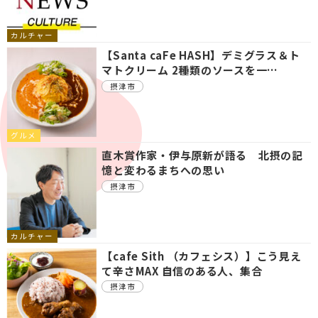
カルチャー
【Santa caFe HASH】デミグラス＆ト
マトクリーム 2種類のソースを一…
摂津市
グルメ
直木賞作家・伊与原新が語る 北摂の記
憶と変わるまちへの思い
摂津市
カルチャー
【cafe Sith （カフェシス）】こう見え
て辛さMAX 自信のある人、集合
摂津市