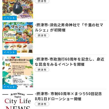
摂津市
イベント
-摂津市-須佐之男命神社で「千里の杜マ
ルシェ」が初開催
摂津市
イベント
-摂津市-市政施行60周年を記念し、身近
な昆虫をみるイベントを開催
摂津市
イベント
-摂津市- 市制60周年×まつり50回記念
8月1日ドローンショー開催
摂津市