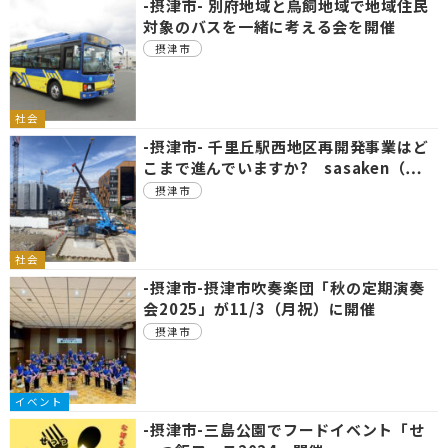
-摂津市- 別府地域と鳥飼地域で地域住民
対象のバスを一緒に考える会を開催
摂津市
社会
-摂津市- 千里丘駅西地区再開発事業はど
こまで進んでいますか? sasaken（…
摂津市
社会
-摂津市-摂津市吹奏楽団「秋の定期演奏
会2025」が11/3（月祝）に開催
摂津市
イベント
-摂津市-三島公園でフードイベント「せ