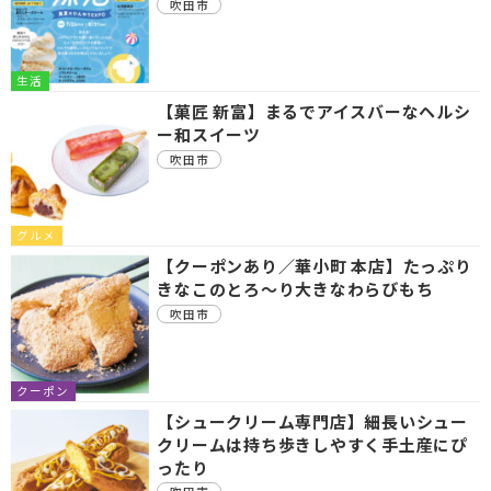
吹田市
生活
【菓匠 新富】まるでアイスバーなヘルシ
ー和スイーツ
吹田市
グルメ
【クーポンあり／華小町 本店】たっぷり
きなこのとろ〜り大きなわらびもち
吹田市
クーポン
【シュークリーム専門店】細長いシュー
クリームは持ち歩きしやすく手土産にぴ
ったり