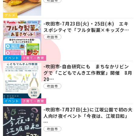
吹田市
グルメ
-吹田市-7月23日(火)・25日(木) エキ
スポシティで「フルタ製菓×キッズク…
吹田市
イベント
子育て・教育
-吹田市-自由研究にも まちなかリビン
グで「こどもでんき工作教室」開催 8月
20…
吹田市
イベント
子育て・教育
-吹田市-7月27日(土)に江坂公園で初の大
人向け夜イベント「今夜は、江坂日和」
…
吹田市