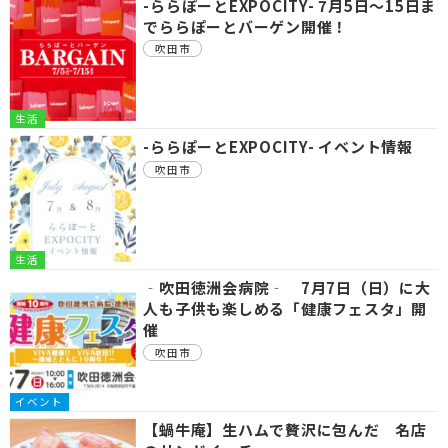
-ららぽーとEXPOCITY- 7月5日～15日ま
でららぽーとバーゲン開催！
吹田市
生活
-ららぽーとEXPOCITY- イベント情報
吹田市
生活
‐吹田徳洲会病院‐ 7月7日（日）に大
人も子供も楽しめる「健康フェスタ」開
催
吹田市
イベント
【蝸牛庵】生ハムで贅沢に包んだ 名店