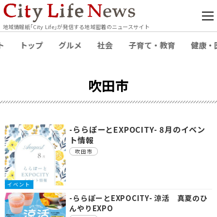
地域情報紙｢City Life｣が発信する地域密着のニュースサイト
ト
トップ
グルメ
社会
子育て・教育
健康・
吹田市
-ららぽーとEXPOCITY- 8月のイベン
ト情報
吹田市
イベント
-ららぽーとEXPOCITY- 涼活 真夏のひ
んやりEXPO