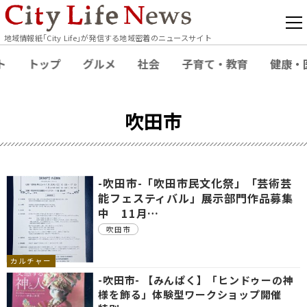
地域情報紙｢City Life｣が発信する地域密着のニュースサイト
ト
トップ
グルメ
社会
子育て・教育
健康・
吹田市
-吹田市-「吹田市民文化祭」「芸術芸
能フェスティバル」展示部門作品募集
中 11月…
吹田市
カルチャー
-吹田市- 【みんぱく】「ヒンドゥーの神
様を飾る」体験型ワークショップ開催