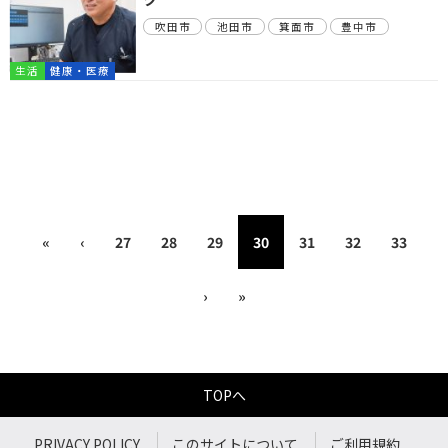
吹田市
池田市
箕面市
豊中市
生活
健康・医療
«
‹
27
28
29
30
31
32
33
›
»
TOPへ
PRIVACY POLICY
このサイトについて
ご利用規約