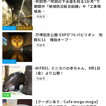
-吹田市-“吹田の下水道を知る1か月”で
期間中「地域防災総合訓練」や「工事現
場見…
吹田市
イベント
カルチャー
-万博記念公園-EXPO’70 パビリオン 別
館8/11 増設オープ…
吹田市
イベント
-NIFREL- ミニカバの赤ちゃん、9月1日
（金）より公開！
吹田市
生活
【クーポンあり／Cafe mogu mogu】