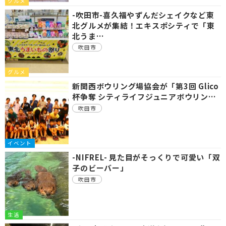
グルメ
-吹田市-喜久福やずんだシェイクなど東
北グルメが集結！エキスポシティで「東
北うま…
吹田市
グルメ
新関西ボウリング場協会が「第3回 Glico
杯争奪 シティライフジュニアボウリン…
吹田市
イベント
-NIFREL- 見た目がそっくりで可愛い「双
子のビーバー」
吹田市
生活