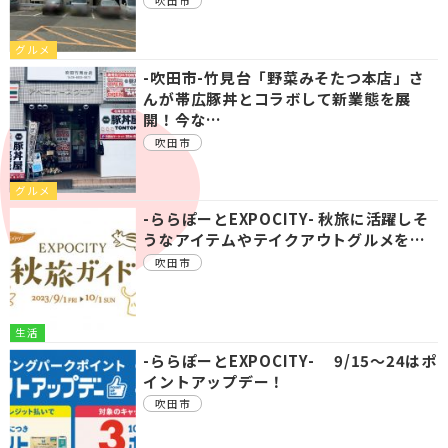
吹田市
グルメ
-吹田市-竹見台「野菜みそたつ本店」さ
んが帯広豚丼とコラボして新業態を展
開！今な…
吹田市
グルメ
-ららぽーとEXPOCITY- 秋旅に活躍しそ
うなアイテムやテイクアウトグルメを…
吹田市
生活
-ららぽーとEXPOCITY- 9/15～24はポ
イントアップデー！
吹田市