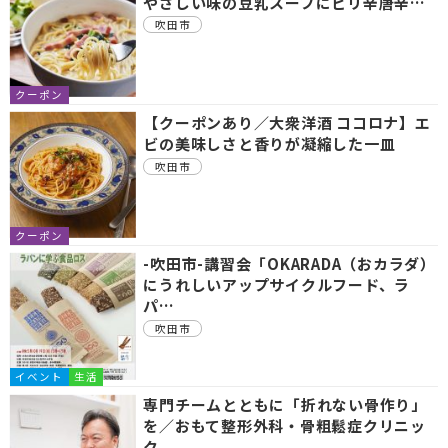
やさしい味の豆乳スープにピリ辛唐辛…
吹田市
クーポン
【クーポンあり／大衆洋酒 ココロナ】エ
ビの美味しさと香りが凝縮した一皿
吹田市
クーポン
-吹田市-講習会「OKARADA（おカラダ）
にうれしいアップサイクルフード、ラ
パ…
吹田市
イベント
生活
専門チームとともに「折れない骨作り」
を／おもて整形外科・骨粗鬆症クリニッ
ク