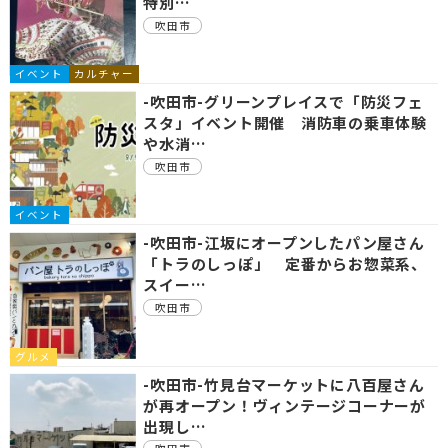
特別…
吹田市
イベント
カルチャー
-吹田市-グリーンプレイスで「防災フェ
スタ」イベント開催 消防車の乗車体験
や水消…
吹田市
イベント
-吹田市-江坂にオープンしたパン屋さん
「トラのしっぽ」 定番からお惣菜系、
スイー…
吹田市
グルメ
-吹田市-竹見台マーケットに八百屋さん
が再オープン！ヴィンテージコーナーが
出現し…