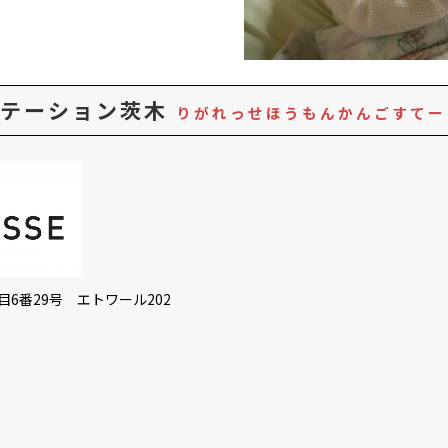
ステーション茨木
りがれっせほうもんかんごすてー
6番29号 エトワール202