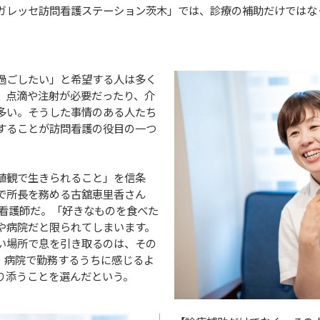
「リガレッセ訪問看護ステーション茨木」では、診療の補助だけでは
過ごしたい」と希望する人は多く
、点滴や注射が必要だったり、介
多い。そうした事情のある人たち
することが訪問看護の役目の一つ
値観で生きられること」を信条
で所長を務める古舘恵里香さん
る看護師だ。「好きなものを食べた
や病院だと限られてしまいます。
い場所で息を引き取るのは、その
、病院で勤務するうちに感じるよ
り添うことを選んだという。