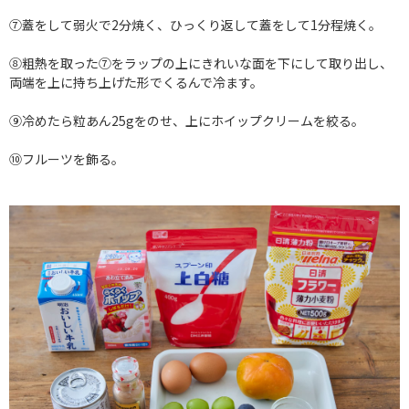
⑦蓋をして弱火で2分焼く、ひっくり返して蓋をして1分程焼く。
⑧粗熱を取った⑦をラップの上にきれいな面を下にして取り出し、
両端を上に持ち上げた形でくるんで冷ます。
⑨冷めたら粒あん25gをのせ、上にホイップクリームを絞る。
⑩フルーツを飾る。