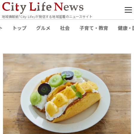
地域情報紙｢City Life｣が発信する地域密着のニュースサイト
ト
トップ
グルメ
社会
子育て・教育
健康・