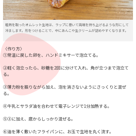
粗熱を取ったオムレット生地は、ラップに巻いて両端を持ち上げるような形にして
冷まします。形をつけることで、中にあんこや生クリームが詰めやすくなります。
〈作り方〉
①常温に戻した卵を、ハンドミキサーで泡立てる。
②軽く泡立ったら、砂糖を2回に分けて入れ、角が立つまで泡立て
る。
③薄力粉を振りながら加え、泡を消さないようにさっくりと混ぜ
る。
④牛乳とサラダ油を合わせて電子レンジで1分加熱する。
⑤③に加え、底からしっかり混ぜる。
⑥油を薄く敷いたフライパンに、お玉で生地を丸く流す。