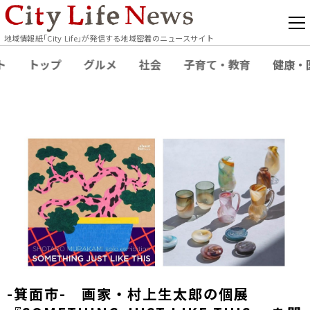
地域情報紙｢City Life｣が発信する地域密着のニュースサイト
ト
トップ
グルメ
社会
子育て・教育
健康・
-箕面市- 画家・村上生太郎の個展