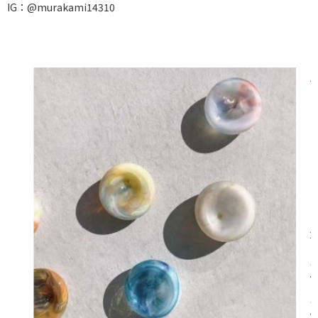
IG：@murakami14310