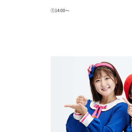
①14:00～