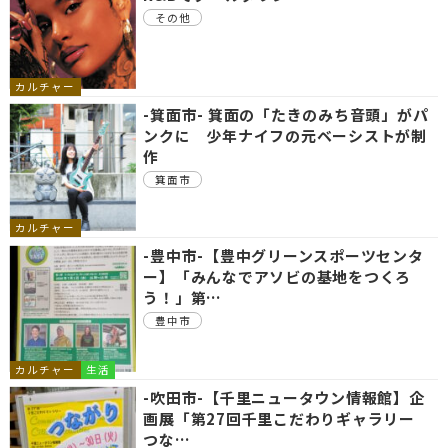
その他
カルチャー
-箕面市- 箕面の「たきのみち音頭」がパ
ンクに 少年ナイフの元ベーシストが制
作
箕面市
カルチャー
-豊中市-【豊中グリーンスポーツセンタ
ー】「みんなでアソビの基地をつくろ
う！」第…
豊中市
カルチャー
生活
-吹田市-【千里ニュータウン情報館】企
画展「第27回千里こだわりギャラリー
つな…