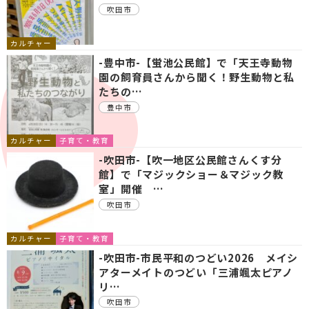
吹田市
カルチャー
-豊中市-【蛍池公民館】で「天王寺動物
園の飼育員さんから聞く！野生動物と私
たちの…
豊中市
カルチャー
子育て・教育
-吹田市-【吹一地区公民館さんくす分
館】で「マジックショー＆マジック教
室」開催 …
吹田市
カルチャー
子育て・教育
-吹田市-市民平和のつどい2026 メイシ
アターメイトのつどい「三浦颯太ピアノ
リ…
吹田市