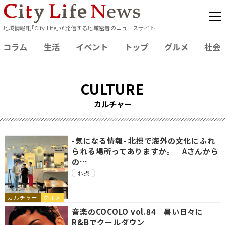
地域情報紙｢City Life｣が発信する地域密着のニュースサイト
コラム
生活
イベント
トップ
グルメ
社会
CULTURE
カルチャー
-気になる情報- 北摂で海外の文化にふれ
られる場所ってありますか。 Aさんから
の…
北摂
カルチャー
グルメ
音楽のCOCOLO vol.84 暑い日々に
R&Bでクールダウン