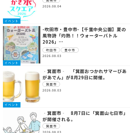
高槻市
2026.08.04
イベント
-吹田市・豊中市-【千里中央公園】夏の
風物詩「灼熱！！ウォーターバトル
2026」…
吹田市
豊中市
2026.08.03
イベント
‐箕面市‐ 「箕面おつかれサマーびあ
があでん」が8月29日に開催。
箕面市
2026.08.03
イベント
‐箕面市‐ 8月7日に「箕面山七日市」
が開催される。
箕面市
2026.08.03