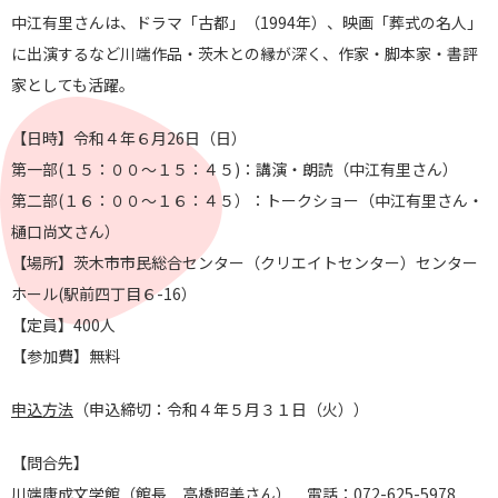
中江有里さんは、ドラマ「古都」（1994年）、映画「葬式の名
人」
に出演するなど川端作品・茨木との縁が深く、作家・脚本家・
書評
家としても活躍。
【日時】令和４年６月26日（日）
第一部(１５：００～１５：４５)：講演・朗読（中江有里さん）
第二部(１６：００～１６：４５）：トークショー（中江有里さん・
樋口尚文さん）
【場所】茨木市市民総合センター（クリエイトセンター）センター
ホール(駅前四丁目６-16）
【定員】400人
【参加費】無料
申込方法
（申込締切：令和４年５月３１日（火））
【問合先】
川端康成文学館（館長 高橋照美さん） 電話：072-625-5978