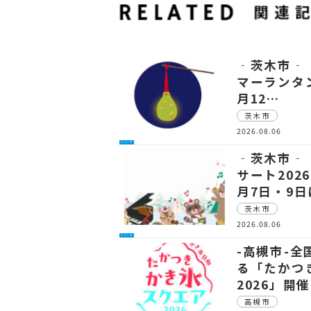
‐茨木市‐ 
マーランタン
月12…
茨木市
2026.08.06
イベント
‐茨木市‐
サート202
月7日・9
茨木市
2026.08.06
イベント
-高槻市-
る「たかつ
2026」開催
高槻市