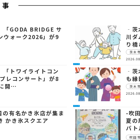
「GODA BRIDGE サ
‐茨
ウォーク2026」が9
川ダ
り橋
茨木
2026.08
イベント
 「トワイライトコン
‐茨
6プレコンサート」が8
も縁
日に開…
茨木
2026.08
イベント
全国の有名かき氷店が集ま
-吹
き かき氷スクエア
夏の
バト
吹田