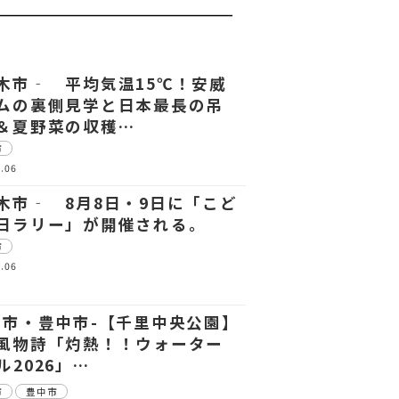
木市‐ 平均気温15℃！安威
ムの裏側見学と日本最長の吊
＆夏野菜の収穫…
市
.06
木市‐ 8月8日・9日に「こど
日ラリー」が開催される。
市
.06
田市・豊中市-【千里中央公園】
風物詩「灼熱！！ウォーター
ル2026」…
市
豊中市